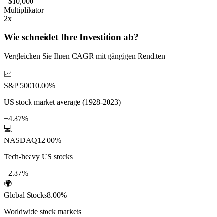
+
$10,000
Multiplikator
2
x
Wie schneidet Ihre Investition ab?
Vergleichen Sie Ihren CAGR mit gängigen Renditen
📈
S&P 500
10.00%
US stock market average (1928-2023)
+
4.87%
💻
NASDAQ
12.00%
Tech-heavy US stocks
+
2.87%
🌍
Global Stocks
8.00%
Worldwide stock markets