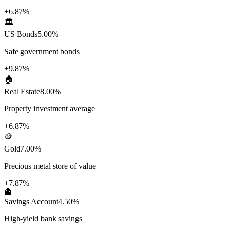
+
6.87%
🏛️
US Bonds
5.00%
Safe government bonds
+
9.87%
🏠
Real Estate
8.00%
Property investment average
+
6.87%
🪙
Gold
7.00%
Precious metal store of value
+
7.87%
🏦
Savings Account
4.50%
High-yield bank savings