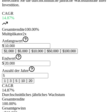
Berechnen Sie die durchschnittliche jährliche Wachstumsrate Ihrer
Investition.
CAGR
14.87%
Gesamtrendite
100.00%
Multiplikator
2x
Anfangswert
$
$
1,000
$
5,000
$
10,000
$
50,000
$
100,000
Endwert
$
Anzahl der Jahre
1
3
5
10
20
CAGR
14.87%
Durchschnittliches jährliches Wachstum
Gesamtrendite
100.00%
Gesamtgewinn