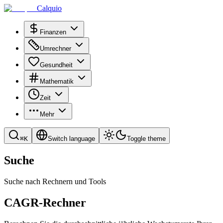
Calquio
Finanzen
Umrechner
Gesundheit
Mathematik
Zeit
Mehr
⌘
K
Switch language
Toggle theme
Suche
Suche nach Rechnern und Tools
CAGR-Rechner