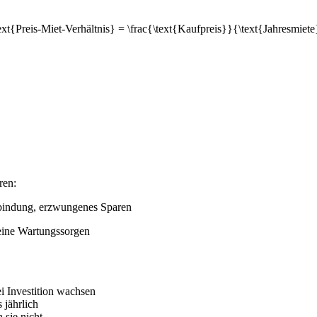
ext{Preis-Miet-Verhältnis} = \frac{\text{Kaufpreis}}{\text{Jahresmiet
ren:
ftsbindung, erzwungenes Sparen
 keine Wartungssorgen
 Investition wachsen
jährlich
sie nicht