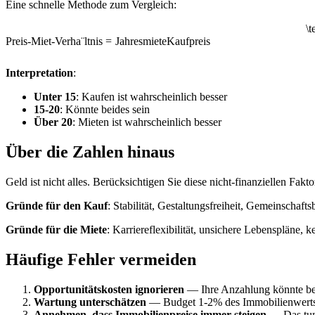
Eine schnelle Methode zum Vergleich:
\t
Preis-Miet-Verh
a
¨
ltnis
=
Jahresmiete
Kaufpreis
Interpretation
:
Unter 15
: Kaufen ist wahrscheinlich besser
15-20
: Könnte beides sein
Über 20
: Mieten ist wahrscheinlich besser
Über die Zahlen hinaus
Geld ist nicht alles. Berücksichtigen Sie diese nicht-finanziellen Fakto
Gründe für den Kauf
: Stabilität, Gestaltungsfreiheit, Gemeinscha
Gründe für die Miete
: Karriereflexibilität, unsichere Lebenspläne,
Häufige Fehler vermeiden
Opportunitätskosten ignorieren
— Ihre Anzahlung könnte bei
Wartung unterschätzen
— Budget 1-2% des Immobilienwerts 
Annehmen, dass Immobilienpreise immer steigen
— Das tun 