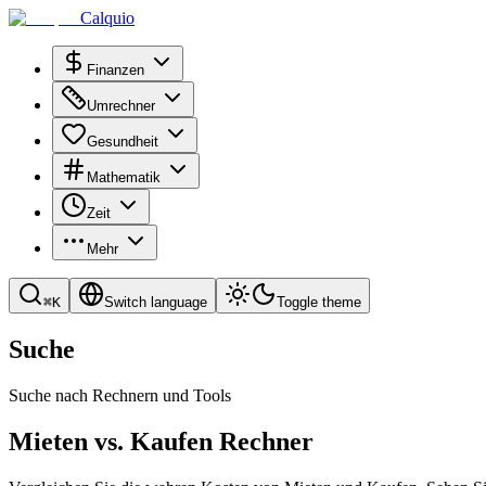
Calquio
Finanzen
Umrechner
Gesundheit
Mathematik
Zeit
Mehr
⌘
K
Switch language
Toggle theme
Suche
Suche nach Rechnern und Tools
Mieten vs. Kaufen Rechner