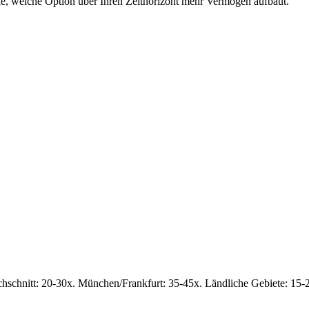
e, welche Option über Ihren Zeithorizont mehr Vermögen aufbaut.
hschnitt: 20-30x. München/Frankfurt: 35-45x. Ländliche Gebiete: 15-