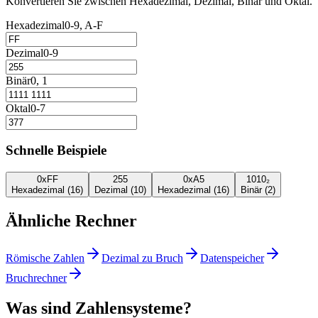
Konvertieren Sie zwischen Hexadezimal, Dezimal, Binär und Oktal.
Hexadezimal
0-9, A-F
Dezimal
0-9
Binär
0, 1
Oktal
0-7
Schnelle Beispiele
0xFF
255
0xA5
1010₂
Hexadezimal (16)
Dezimal (10)
Hexadezimal (16)
Binär (2)
Ähnliche Rechner
Römische Zahlen
Dezimal zu Bruch
Datenspeicher
Bruchrechner
Was sind Zahlensysteme?