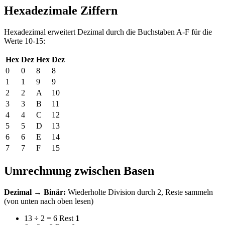
Hexadezimale Ziffern
Hexadezimal erweitert Dezimal durch die Buchstaben A-F für die
Werte 10-15:
Hex
Dez
Hex
Dez
0
0
8
8
1
1
9
9
2
2
A
10
3
3
B
11
4
4
C
12
5
5
D
13
6
6
E
14
7
7
F
15
Umrechnung zwischen Basen
Dezimal → Binär:
Wiederholte Division durch 2, Reste sammeln
(von unten nach oben lesen)
13 ÷ 2 = 6 Rest
1