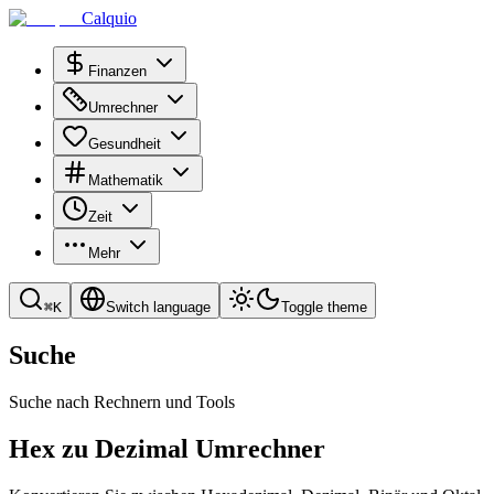
Calquio
Finanzen
Umrechner
Gesundheit
Mathematik
Zeit
Mehr
⌘
K
Switch language
Toggle theme
Suche
Suche nach Rechnern und Tools
Hex zu Dezimal Umrechner