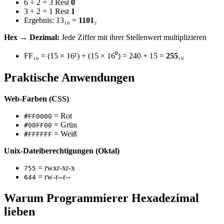
6 ÷ 2 = 3 Rest
0
3 ÷ 2 = 1 Rest
1
Ergebnis: 13₁₀ =
1101
₂
Hex → Dezimal:
Jede Ziffer mit ihrer Stellenwert multiplizieren
FF₁₆ = (15 × 16¹) + (15 × 16⁰) = 240 + 15 =
255
₁₀
Praktische Anwendungen
Web-Farben (CSS)
= Rot
#FF0000
= Grün
#00FF00
= Weiß
#FFFFFF
Unix-Dateiberechtigungen (Oktal)
= rwxr-xr-x
755
= rw-r--r--
644
Warum Programmierer Hexadezimal
lieben