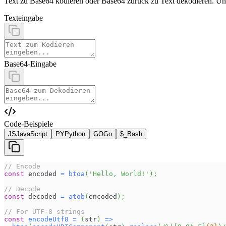
Text zu Base64 kodieren oder Base64 zurück zu Text dekodieren. Un
Texteingabe
Base64-Eingabe
Code-Beispiele
JS
JavaScript
PY
Python
GO
Go
$_
Bash
// Encode
const
 encoded 
=
btoa
(
'Hello, World!'
)
;
// Decode
const
 decoded 
=
atob
(
encoded
)
;
// For UTF-8 strings
const
encodeUtf8
=
(
str
)
=>