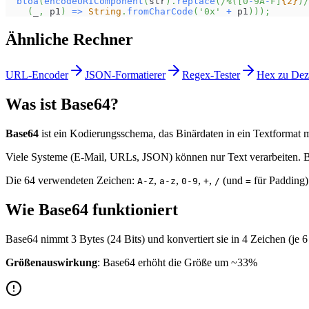
btoa
(
encodeURIComponent
(
str
)
.
replace
(
/
%
(
[
0
-
9
A
-
F
]
{2}
)
/
(
_
,
 p1
)
=>
String
.
fromCharCode
(
'0x'
+
 p1
)
)
)
;
Ähnliche Rechner
URL-Encoder
JSON-Formatierer
Regex-Tester
Hex zu Dez
Was ist Base64?
Base64
ist ein Kodierungsschema, das Binärdaten in ein Textformat 
Viele Systeme (E-Mail, URLs, JSON) können nur Text verarbeiten. Ba
Die 64 verwendeten Zeichen:
,
,
,
,
(und
für Padding)
A-Z
a-z
0-9
+
/
=
Wie Base64 funktioniert
Base64 nimmt 3 Bytes (24 Bits) und konvertiert sie in 4 Zeichen (je 6 
Größenauswirkung
: Base64 erhöht die Größe um ~33%