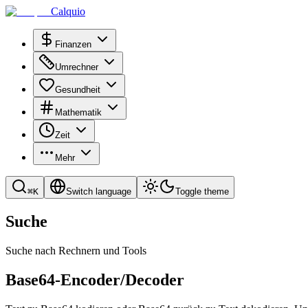
Calquio
Finanzen
Umrechner
Gesundheit
Mathematik
Zeit
Mehr
⌘
K
Switch language
Toggle theme
Suche
Suche nach Rechnern und Tools
Base64-Encoder/Decoder