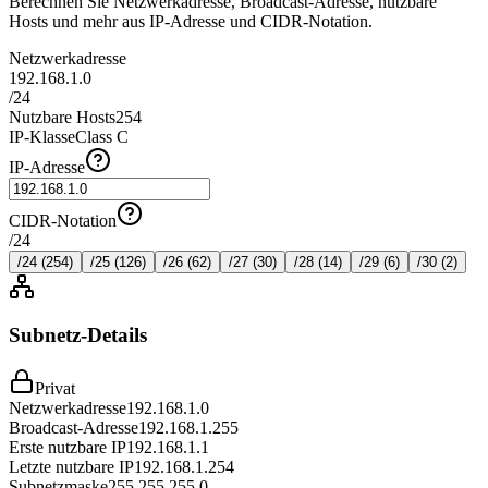
Berechnen Sie Netzwerkadresse, Broadcast-Adresse, nutzbare
Hosts und mehr aus IP-Adresse und CIDR-Notation.
Netzwerkadresse
192.168.1.0
/
24
Nutzbare Hosts
254
IP-Klasse
Class C
IP-Adresse
CIDR-Notation
/
24
/
24
(
254
)
/
25
(
126
)
/
26
(
62
)
/
27
(
30
)
/
28
(
14
)
/
29
(
6
)
/
30
(
2
)
Subnetz-Details
Privat
Netzwerkadresse
192.168.1.0
Broadcast-Adresse
192.168.1.255
Erste nutzbare IP
192.168.1.1
Letzte nutzbare IP
192.168.1.254
Subnetzmaske
255.255.255.0