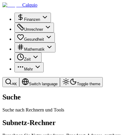
Calquio
Finanzen
Umrechner
Gesundheit
Mathematik
Zeit
Mehr
⌘
K
Switch language
Toggle theme
Suche
Suche nach Rechnern und Tools
Subnetz-Rechner