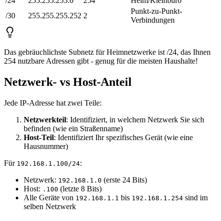
/24
255.255.255.0
254
Heim/Kleinbüro
Punkt-zu-Punkt-
/30
255.255.255.252
2
Verbindungen
Das gebräuchlichste Subnetz für Heimnetzwerke ist /24, das Ihnen
254 nutzbare Adressen gibt - genug für die meisten Haushalte!
Netzwerk- vs Host-Anteil
Jede IP-Adresse hat zwei Teile:
Netzwerkteil
: Identifiziert, in welchem Netzwerk Sie sich
befinden (wie ein Straßenname)
Host-Teil
: Identifiziert Ihr spezifisches Gerät (wie eine
Hausnummer)
Für
:
192.168.1.100/24
Netzwerk:
(erste 24 Bits)
192.168.1.0
Host:
(letzte 8 Bits)
.100
Alle Geräte von
bis
sind im
192.168.1.1
192.168.1.254
selben Netzwerk