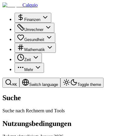
Calquio
Finanzen
Umrechner
Gesundheit
Mathematik
Zeit
Mehr
⌘
K
Switch language
Toggle theme
Suche
Suche nach Rechnern und Tools
Nutzungsbedingungen