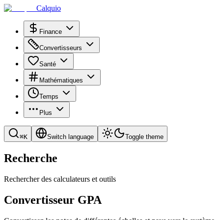
Calquio
Finance
Convertisseurs
Santé
Mathématiques
Temps
Plus
⌘
K
Switch language
Toggle theme
Recherche
Rechercher des calculateurs et outils
Convertisseur GPA