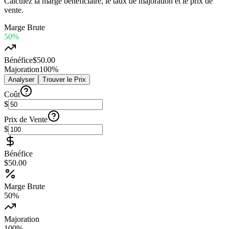
Calculez la marge bénéficiaire, le taux de majoration et le prix de
vente.
Marge Brute
50%
Bénéfice
$50.00
Majoration
100%
Analyser
Trouver le Prix
Coût
$
Prix de Vente
$
Bénéfice
$50.00
Marge Brute
50
%
Majoration
100
%