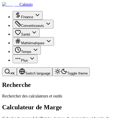
Calquio
Finance
Convertisseurs
Santé
Mathématiques
Temps
Plus
⌘
K
Switch language
Toggle theme
Recherche
Rechercher des calculateurs et outils
Calculateur de Marge