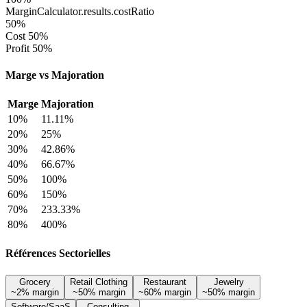
MarginCalculator.results.costRatio
50
%
Cost 50%
Profit 50%
Marge vs Majoration
Marge
Majoration
10
%
11.11
%
20
%
25
%
30
%
42.86
%
40
%
66.67
%
50
%
100
%
60
%
150
%
70
%
233.33
%
80
%
400
%
Références Sectorielles
Grocery
Retail Clothing
Restaurant
Jewelry
~
2
% margin
~
50
% margin
~
60
% margin
~
50
% margin
Software/SaaS
Consulting