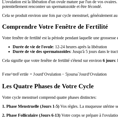
L'ovulation est la libération d'un ovule mature par l'un de vos ovaires
potentiellement rencontrer un spermatozoïde et être fécondé.
Cela se produit environ une fois par cycle menstruel, généralement au 
Comprendre Votre Fenêtre de Fertilité
Votre fenêtre de fertilité est la période pendant laquelle une grossesse e
Durée de vie de l'ovule
: 12-24 heures après la libération
Durée de vie des spermatozoïdes
: Jusqu'à 5 jours dans le tra
Cela signifie que votre fenêtre de fertilité s'étend sur environ
6 jours
:
F
e
n
e
^
t
re
F
er
t
i
l
e
=
J
o
u
r
d
′
O
vu
l
a
t
i
o
n
−
5
j
o
u
rs
a
ˋ
J
o
u
r
d
′
O
vu
l
a
t
i
o
n
Les Quatre Phases de Votre Cycle
Votre cycle menstruel comprend quatre phases distinctes:
1. Phase Menstruelle (Jours 1-5)
Vos règles. La muqueuse utérine se
2. Phase Folliculaire (Jours 6-13)
Votre corps se prépare à l'ovulatio