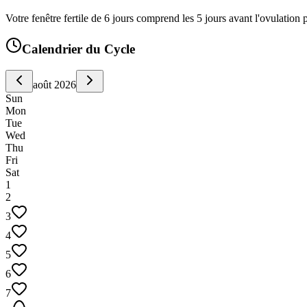
Votre fenêtre fertile de 6 jours comprend les 5 jours avant l'ovulation p
Calendrier du Cycle
août 2026
Sun
Mon
Tue
Wed
Thu
Fri
Sat
1
2
3
4
5
6
7