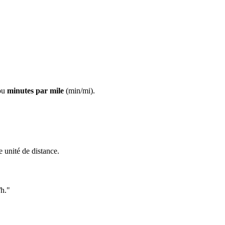
ou
minutes par mile
(min/mi).
e unité de distance.
/h."