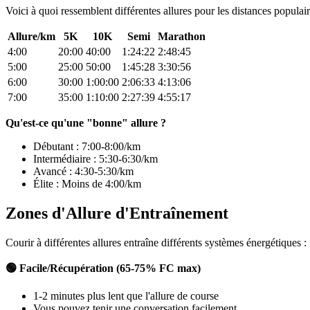
Voici à quoi ressemblent différentes allures pour les distances populair
Allure/km
5K
10K
Semi
Marathon
4:00
20:00
40:00
1:24:22
2:48:45
5:00
25:00
50:00
1:45:28
3:30:56
6:00
30:00
1:00:00
2:06:33
4:13:06
7:00
35:00
1:10:00
2:27:39
4:55:17
Qu'est-ce qu'une "bonne" allure ?
Débutant : 7:00-8:00/km
Intermédiaire : 5:30-6:30/km
Avancé : 4:30-5:30/km
Élite : Moins de 4:00/km
Zones d'Allure d'Entraînement
Courir à différentes allures entraîne différents systèmes énergétiques :
🟢 Facile/Récupération (65-75% FC max)
1-2 minutes plus lent que l'allure de course
Vous pouvez tenir une conversation facilement