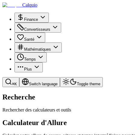
Calquio
Finance
Convertisseurs
Santé
Mathématiques
Temps
Plus
⌘
K
Switch language
Toggle theme
Recherche
Rechercher des calculateurs et outils
Calculateur d'Allure