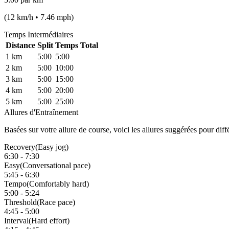
(
12
km/h •
7.46
mph)
Temps Intermédiaires
Distance
Split
Temps Total
1
km
5:00
5:00
2
km
5:00
10:00
3
km
5:00
15:00
4
km
5:00
20:00
5
km
5:00
25:00
Allures d'Entraînement
Basées sur votre allure de course, voici les allures suggérées pour diff
Recovery
(
Easy jog
)
6:30
-
7:30
Easy
(
Conversational pace
)
5:45
-
6:30
Tempo
(
Comfortably hard
)
5:00
-
5:24
Threshold
(
Race pace
)
4:45
-
5:00
Interval
(
Hard effort
)