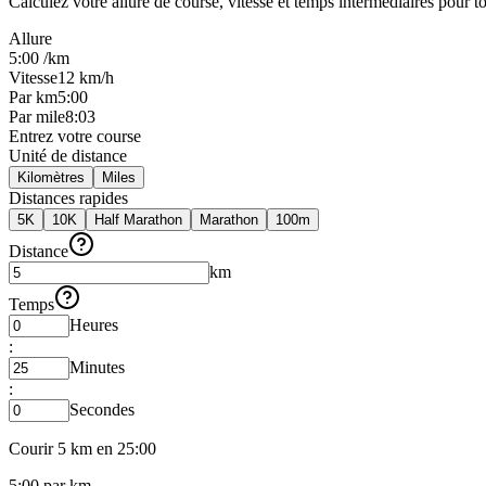
Calculez votre allure de course, vitesse et temps intermédiaires pour to
Allure
5:00 /km
Vitesse
12 km/h
Par km
5:00
Par mile
8:03
Entrez votre course
Unité de distance
Kilomètres
Miles
Distances rapides
5K
10K
Half Marathon
Marathon
100m
Distance
km
Temps
Heures
:
Minutes
:
Secondes
Courir
5
km
en
25:00
5
:
00
par
km