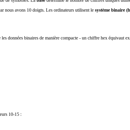
aide de symboles. La
base
détermine le nombre de chiffres uniques utilis
ar nous avons 10 doigts. Les ordinateurs utilisent le
système binaire (b
 les données binaires de manière compacte - un chiffre hex équivaut exac
eurs 10-15 :