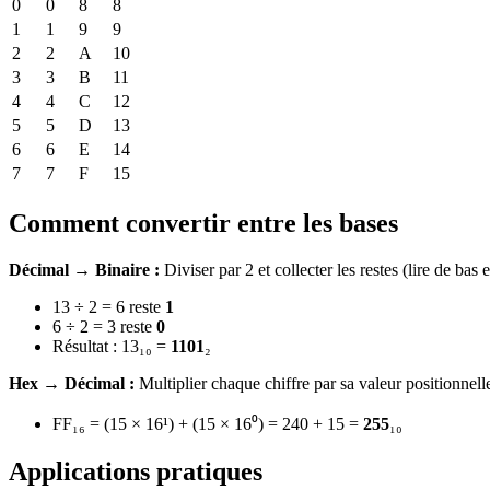
0
0
8
8
1
1
9
9
2
2
A
10
3
3
B
11
4
4
C
12
5
5
D
13
6
6
E
14
7
7
F
15
Comment convertir entre les bases
Décimal → Binaire :
Diviser par 2 et collecter les restes (lire de bas 
13 ÷ 2 = 6 reste
1
6 ÷ 2 = 3 reste
0
Résultat : 13₁₀ =
1101
₂
Hex → Décimal :
Multiplier chaque chiffre par sa valeur positionnell
FF₁₆ = (15 × 16¹) + (15 × 16⁰) = 240 + 15 =
255
₁₀
Applications pratiques