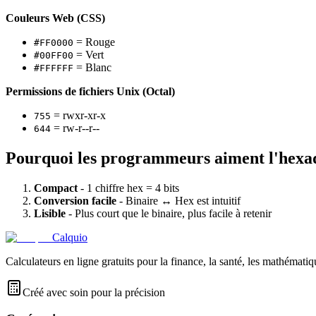
Couleurs Web (CSS)
= Rouge
#FF0000
= Vert
#00FF00
= Blanc
#FFFFFF
Permissions de fichiers Unix (Octal)
= rwxr-xr-x
755
= rw-r--r--
644
Pourquoi les programmeurs aiment l'hexa
Compact
- 1 chiffre hex = 4 bits
Conversion facile
- Binaire ↔ Hex est intuitif
Lisible
- Plus court que le binaire, plus facile à retenir
Calquio
Calculateurs en ligne gratuits pour la finance, la santé, les mathématiq
Créé avec soin pour la précision