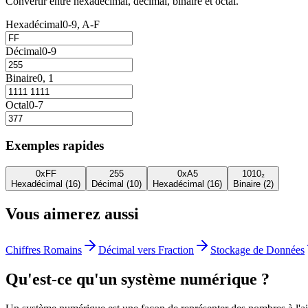
Convertir entre hexadécimal, décimal, binaire et octal.
Hexadécimal
0-9, A-F
Décimal
0-9
Binaire
0, 1
Octal
0-7
Exemples rapides
0xFF
255
0xA5
1010₂
Hexadécimal (16)
Décimal (10)
Hexadécimal (16)
Binaire (2)
Vous aimerez aussi
Chiffres Romains
Décimal vers Fraction
Stockage de Données
Qu'est-ce qu'un système numérique ?