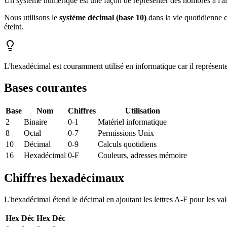
Un système numérique est une façon de représenter des nombres à l'
Nous utilisons le
système décimal (base 10)
dans la vie quotidienne c
éteint.
L'hexadécimal est couramment utilisé en informatique car il représente
Bases courantes
Base
Nom
Chiffres
Utilisation
2
Binaire
0-1
Matériel informatique
8
Octal
0-7
Permissions Unix
10
Décimal
0-9
Calculs quotidiens
16
Hexadécimal
0-F
Couleurs, adresses mémoire
Chiffres hexadécimaux
L'hexadécimal étend le décimal en ajoutant les lettres A-F pour les val
Hex
Déc
Hex
Déc