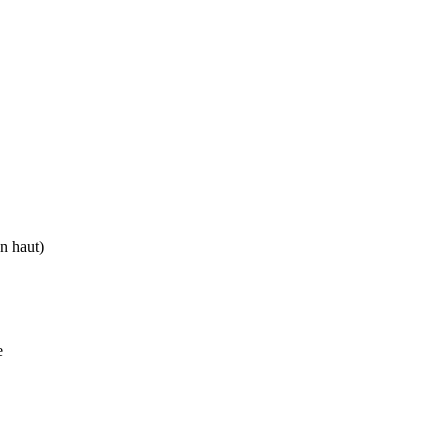
en haut)
e