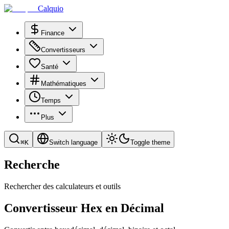
Calquio
Finance
Convertisseurs
Santé
Mathématiques
Temps
Plus
⌘
K
Switch language
Toggle theme
Recherche
Rechercher des calculateurs et outils
Convertisseur Hex en Décimal