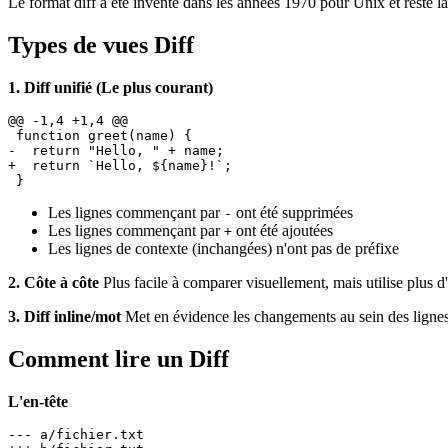
Le format diff a été inventé dans les années 1970 pour Unix et reste
Types de vues Diff
1. Diff unifié (Le plus courant)
@@ -1,4 +1,4 @@

 function greet(name) {

-  return "Hello, " + name;

+  return `Hello, ${name}!`;

Les lignes commençant par
ont été supprimées
-
Les lignes commençant par
ont été ajoutées
+
Les lignes de contexte (inchangées) n'ont pas de préfixe
2. Côte à côte
Plus facile à comparer visuellement, mais utilise plus d
3. Diff inline/mot
Met en évidence les changements au sein des lignes
Comment lire un Diff
L'en-tête
--- a/fichier.txt
