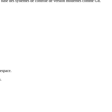
 la base des systèmes de contrôle de version modernes comme Git.
'espace.
.