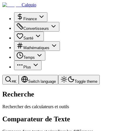
Calquio
Finance
Convertisseurs
Santé
Mathématiques
Temps
Plus
⌘
K
Switch language
Toggle theme
Recherche
Rechercher des calculateurs et outils
Comparateur de Texte