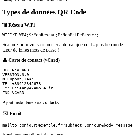
Types de données QR Code
📶 Réseau WiFi
Scannez pour vous connecter automatiquement - plus besoin de
taper de longs mots de passe !
👤 Carte de contact (vCard)
BEGIN:VCARD

VERSION:3.0

N:Dupont;Jean

TEL:+33612345678

EMAIL:
jean@exemple.fr
Ajout instantané aux contacts.
✉️ Email
mailto:
bonjour@exemple.fr
Email pré-rempli prêt à envoyer.