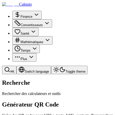
Calquio
Finance
Convertisseurs
Santé
Mathématiques
Temps
Plus
⌘
K
Switch language
Toggle theme
Recherche
Rechercher des calculateurs et outils
Générateur QR Code