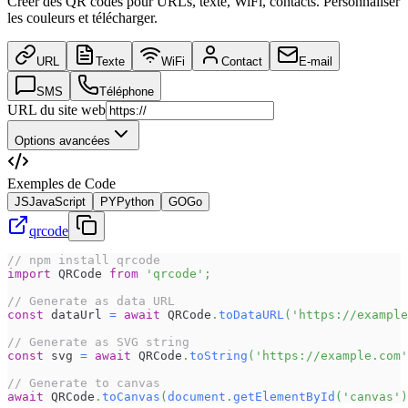
Créer des QR codes pour URLs, texte, WiFi, contacts. Personnaliser
les couleurs et télécharger.
URL
Texte
WiFi
Contact
E-mail
SMS
Téléphone
URL du site web
Options avancées
Exemples de Code
JS
JavaScript
PY
Python
GO
Go
qrcode
// npm install qrcode
import
QRCode
from
'qrcode'
;
// Generate as data URL
const
 dataUrl 
=
await
QRCode
.
toDataURL
(
'https://example
// Generate as SVG string
const
 svg 
=
await
QRCode
.
toString
(
'https://example.com'
// Generate to canvas
await
QRCode
.
toCanvas
(
document
.
getElementById
(
'canvas'
)