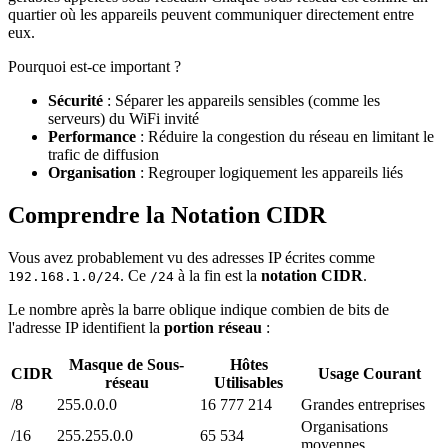
quartier où les appareils peuvent communiquer directement entre
eux.
Pourquoi est-ce important ?
Sécurité
: Séparer les appareils sensibles (comme les
serveurs) du WiFi invité
Performance
: Réduire la congestion du réseau en limitant le
trafic de diffusion
Organisation
: Regrouper logiquement les appareils liés
Comprendre la Notation CIDR
Vous avez probablement vu des adresses IP écrites comme
. Ce
à la fin est la
notation CIDR
.
192.168.1.0/24
/24
Le nombre après la barre oblique indique combien de bits de
l'adresse IP identifient la
portion réseau
:
Masque de Sous-
Hôtes
CIDR
Usage Courant
réseau
Utilisables
/8
255.0.0.0
16 777 214
Grandes entreprises
Organisations
/16
255.255.0.0
65 534
moyennes