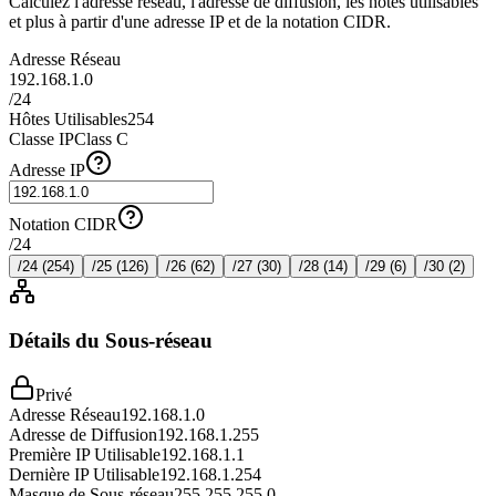
Calculez l'adresse réseau, l'adresse de diffusion, les hôtes utilisables
et plus à partir d'une adresse IP et de la notation CIDR.
Adresse Réseau
192.168.1.0
/
24
Hôtes Utilisables
254
Classe IP
Class C
Adresse IP
Notation CIDR
/
24
/
24
(
254
)
/
25
(
126
)
/
26
(
62
)
/
27
(
30
)
/
28
(
14
)
/
29
(
6
)
/
30
(
2
)
Détails du Sous-réseau
Privé
Adresse Réseau
192.168.1.0
Adresse de Diffusion
192.168.1.255
Première IP Utilisable
192.168.1.1
Dernière IP Utilisable
192.168.1.254
Masque de Sous-réseau
255.255.255.0