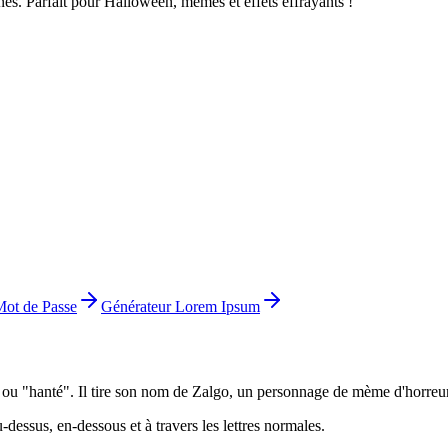
nés. Parfait pour Halloween, mèmes et effets effrayants !
Mot de Passe
Générateur Lorem Ipsum
 ou "hanté". Il tire son nom de Zalgo, un personnage de mème d'horreur 
dessus, en-dessous et à travers les lettres normales.