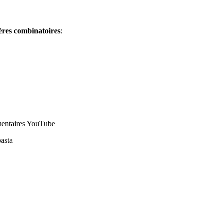
ères combinatoires
:
mentaires YouTube
asta