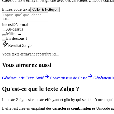
Créez du texte effrayant et glitché avec des caractères Unicode combi
Entrez votre texte
Coller & Nettoyer
Intensité
Normal
Au-dessus
↑
Milieu
↔
En-dessous
↓
Résultat Zalgo
Votre texte effrayant apparaîtra ici...
Vous aimerez aussi
Générateur de Texte Stylé
Convertisseur de Casse
Générateur 
Qu'est-ce que le texte Zalgo ?
Le texte Zalgo est ce texte effrayant et glitchy qui semble "corrompu"
L'effet est créé en empilant des
caractères combinatoires
Unicode au-