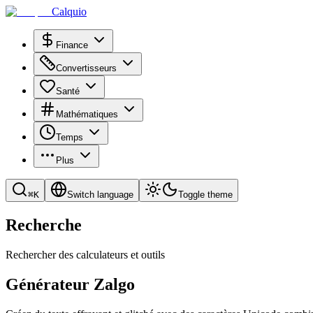
Calquio
Finance
Convertisseurs
Santé
Mathématiques
Temps
Plus
⌘
K
Switch language
Toggle theme
Recherche
Rechercher des calculateurs et outils
Générateur Zalgo