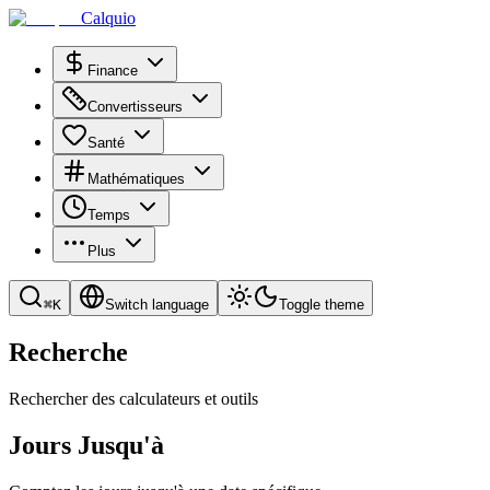
Calquio
Finance
Convertisseurs
Santé
Mathématiques
Temps
Plus
⌘
K
Switch language
Toggle theme
Recherche
Rechercher des calculateurs et outils
Jours Jusqu'à