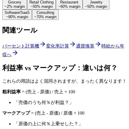
Grocery
Retail Clothing
Restaurant
Jewelry
~
2
% margin
~
50
% margin
~
60
% margin
~
50
% margin
Software/SaaS
Consulting
~
80
% margin
~
70
% margin
関連ツール
パーセント計算機
変化率計算
通貨換算
時給から年
収へ
利益率 vs マークアップ：違いは何？
これらの用語はよく混同されますが、まったく異なります！
粗利益率
= (売上 - 原価) / 売上 × 100
「売価のうち何％が利益？」
マークアップ
= (売上 - 原価) / 原価 × 100
「原価の上に何％上乗せした？」