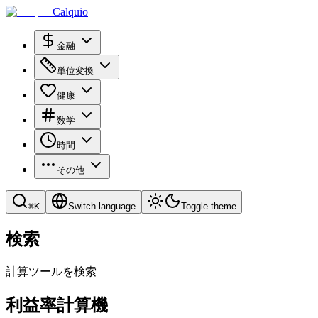
Calquio
金融
単位変換
健康
数学
時間
その他
⌘
K
Switch language
Toggle theme
検索
計算ツールを検索
利益率計算機