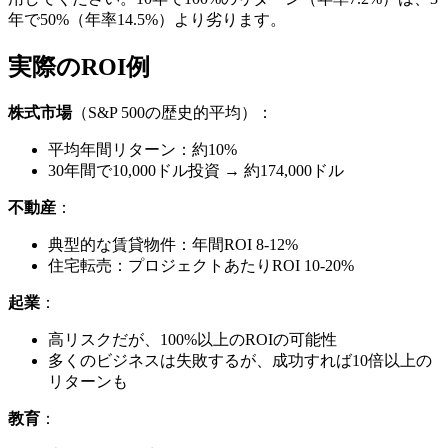
年で50%（年率14.5%）より劣ります。
実際のROI例
株式市場
（S&P 500の歴史的平均）：
平均年間リターン：約10%
30年間で10,000ドル投資 → 約174,000ドル
不動産
：
典型的な賃貸物件：年間ROI 8-12%
住宅転売：プロジェクトあたりROI 10-20%
起業
：
高リスクだが、100%以上のROIの可能性
多くのビジネスは失敗するが、成功すれば10倍以上の
リターンも
教育
：