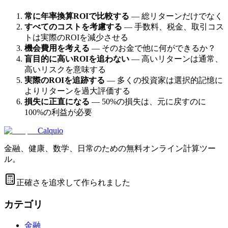
常に年率換算ROIで比較する
— 総リターンだけでなく
すべてのコストを考慮する
— 手数料、税金、取引コス
トは実際のROIを減少させる
機会費用を考える
— そのお金で他に何ができるか？
盲目的に高いROIを追わない
— 高いリターンは通常、
高いリスクを意味する
実際のROIを追跡する
— 多くの投資家は選択的記憶に
よりリターンを過大評価する
損失に正直になる
— 50%の損失は、元に戻すのに
100%の利益が必要
Calquio
金融、健康、数学、日常のための無料オンライン計算ツー
ル。
正確さを追求して作られました
カテゴリ
金融