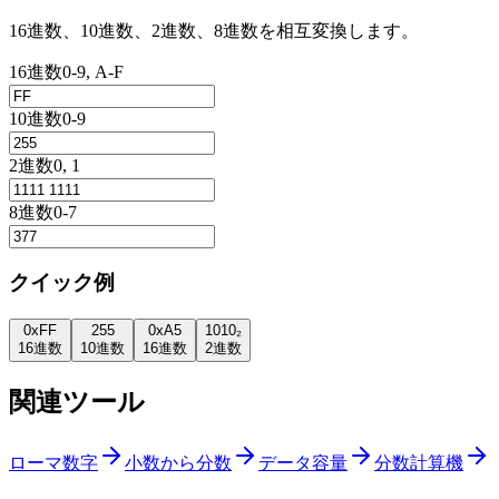
16進数、10進数、2進数、8進数を相互変換します。
16進数
0-9, A-F
10進数
0-9
2進数
0, 1
8進数
0-7
クイック例
0xFF
255
0xA5
1010₂
16進数
10進数
16進数
2進数
関連ツール
ローマ数字
小数から分数
データ容量
分数計算機