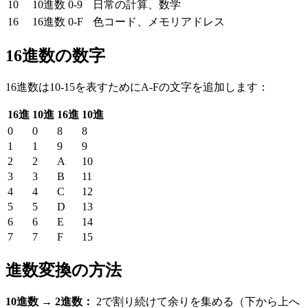
10
10進数
0-9
日常の計算、数学
16
16進数
0-F
色コード、メモリアドレス
16進数の数字
16進数は10-15を表すためにA-Fの文字を追加します：
16進
10進
16進
10進
0
0
8
8
1
1
9
9
2
2
A
10
3
3
B
11
4
4
C
12
5
5
D
13
6
6
E
14
7
7
F
15
進数変換の方法
10進数 → 2進数：
2で割り続けて余りを集める（下から上へ