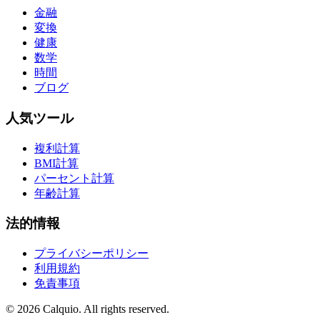
金融
変換
健康
数学
時間
ブログ
人気ツール
複利計算
BMI計算
パーセント計算
年齢計算
法的情報
プライバシーポリシー
利用規約
免責事項
© 2026 Calquio. All rights reserved.