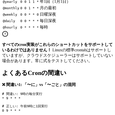
年1回（1月1日）
@yearly
0 0 1 1 *
月の最初
@monthly
0 0 1 * *
日曜深夜
@weekly
0 0 * * 0
毎日深夜
@daily
0 0 * * *
毎時
@hourly
0 * * * *
すべてのcron実装がこれらのショートカットをサポートして
いるわけではありません！
Linuxの標準crontabはサポートし
ていますが、クラウドスケジューラーはサポートしていない
場合があります。常に式をテストしてください。
よくあるCronの間違い
❌ 間違い1: 「〜に」vs「〜ごと」の混同
# 間違い: 9時の毎分実行

* 9 * * *

# 正しい: 午前9時に1回実行
