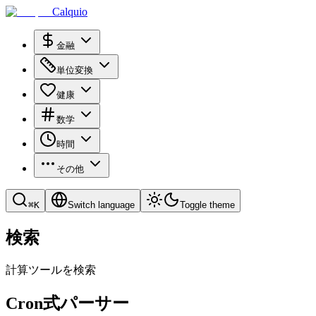
Calquio
金融
単位変換
健康
数学
時間
その他
⌘
K
Switch language
Toggle theme
検索
計算ツールを検索
Cron式パーサー