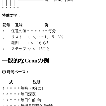
│ │ │ │ ┌───────────── 曜日 (0-6, 日=0)

│ │ │ │ │

特殊文字：
記号
意味
例
任意の値
= 毎分
*
* * * * *
リスト
= 1、15、30に
,
1,15,30
範囲
= 1から5
-
1-5
ステップ
= 15ごと
/
*/15
一般的なCronの例
🕐 時間ベース：
式
説明
毎時（0分に）
0 * * * *
毎日深夜
0 0 * * *
毎日午前9時
0 9 * * *
毎週月曜日午前9時