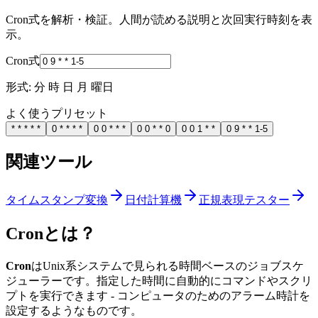
Cron式を解析・検証。人間が読める説明と次回実行時刻を表
示。
Cron式
形式: 分 時 日 月 曜日
よく使うプリセット
* * * * *
0 * * * *
0 0 * * *
0 0 * * 0
0 0 1 * *
0 9 * * 1-5
関連ツール
タイムスタンプ変換
日付計算機
正規表現テスター
Cronとは？
Cron
はUnix系システムで見られる時間ベースのジョブスケ
ジューラーです。指定した時間に自動的にコマンドやスクリ
プトを実行できます - コンピュータのためのアラーム時計を
設定するようなものです。