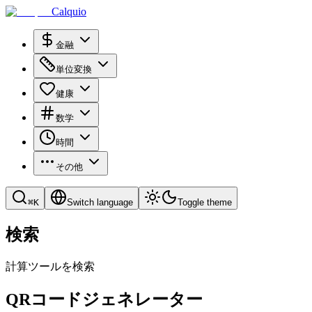
Calquio
金融
単位変換
健康
数学
時間
その他
⌘
K
Switch language
Toggle theme
検索
計算ツールを検索
QRコードジェネレーター