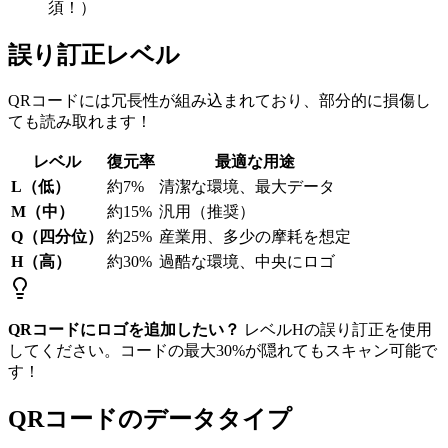
須！）
誤り訂正レベル
QRコードには冗長性が組み込まれており、部分的に損傷し
ても読み取れます！
レベル
復元率
最適な用途
L（低）
約7%
清潔な環境、最大データ
M（中）
約15%
汎用（推奨）
Q（四分位）
約25%
産業用、多少の摩耗を想定
H（高）
約30%
過酷な環境、中央にロゴ
QRコードにロゴを追加したい？
レベルHの誤り訂正を使用
してください。コードの最大30%が隠れてもスキャン可能で
す！
QRコードのデータタイプ