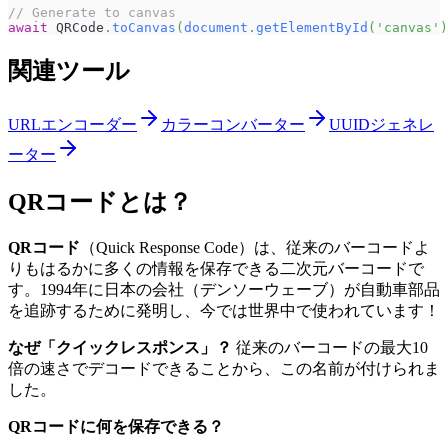
// Generate to canvas
await
QRCode
.
toCanvas
(
document
.
getElementById
(
'canvas'
)
関連ツール
URLエンコーダー
カラーコンバーター
UUIDジェネレ
ーター
QRコードとは？
QRコード
（Quick Response Code）は、従来のバーコードよ
りもはるかに多くの情報を保存できる二次元バーコードで
す。1994年に日本の会社（デンソーウェーブ）が自動車部品
を追跡するために発明し、今では世界中で使われています！
なぜ「クイックレスポンス」？
従来のバーコードの最大10
倍の速さでデコードできることから、この名前が付けられま
した。
QRコードに何を保存できる？