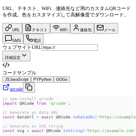
URL、テキスト、WiFi、連絡先など用のカスタムQRコード
を作成。色をカスタマイズして高解像度でダウンロード。
URL
テキスト
WiFi
連絡先
メール
SMS
電話
ウェブサイトURL
詳細設定
コードサンプル
JS
JavaScript
PY
Python
GO
Go
qrcode
// npm install qrcode
import
QRCode
from
'qrcode'
;
// Generate as data URL
const
 dataUrl 
=
await
QRCode
.
toDataURL
(
'https://example
// Generate as SVG string
const
 svg 
=
await
QRCode
.
toString
(
'https://example.com'