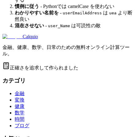
慣例に従う
- Pythonでは camelCase を使わない
わかりやすい名前を
-
は
より断
userEmailAddress
uea
然良い
混在させない
-
は可読性の敵
user_Name
Calquio
金融、健康、数学、日常のための無料オンライン計算ツー
ル。
正確さを追求して作られました
カテゴリ
金融
変換
健康
数学
時間
ブログ