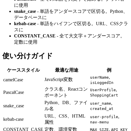
に使用
snake_case
- 単語をアンダースコアで区切る。Python、
データベースに
kebab-case
- 単語をハイフンで区切る。URL、CSSクラ
スに
CONSTANT_CASE
- 全て大文字＋アンダースコア。
定数に使用
使い分けガイド
ケーススタイル
最適な用途
例
,
userName
JavaScript変数
camelCase
isLoggedIn
クラス名、Reactコン
,
UserProfile
PascalCase
ポーネント
ShoppingCart
Python、DB、ファイ
,
user_name
snake_case
ル名
created_at
URL、CSS、HTML
,
user-profile
kebab-case
属性
nav-menu
CONSTANT_CASE
定数、環境変数
,
MAX_SIZE
API_KEY