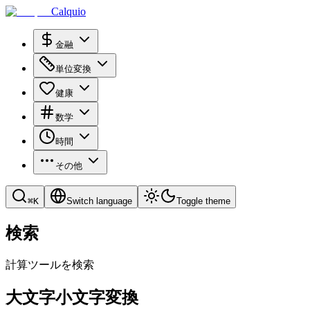
Calquio
金融
単位変換
健康
数学
時間
その他
⌘
K
Switch language
Toggle theme
検索
計算ツールを検索
大文字小文字変換