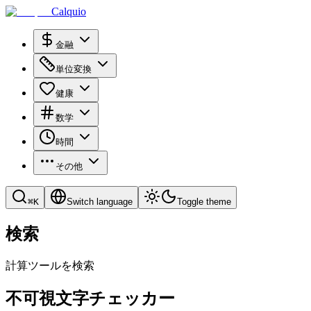
Calquio
金融
単位変換
健康
数学
時間
その他
⌘
K
Switch language
Toggle theme
検索
計算ツールを検索
不可視文字チェッカー