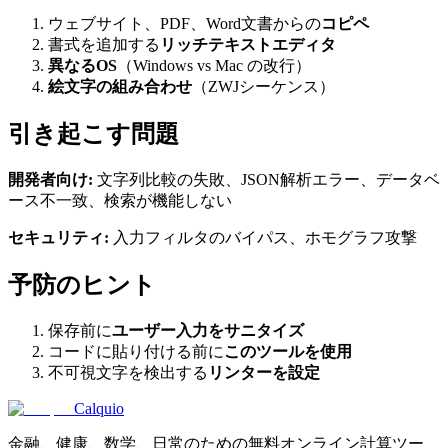
ウェブサイト、PDF、Word文書からの
コピペ
書式を追加する
リッチテキストエディタ
異なるOS
（Windows vs Mac の改行）
絵文字の組み合わせ
（ZWJシーケンス）
引き起こす問題
開発者向け:
文字列比較の失敗、JSON解析エラー、データベ
ース不一致、検索が機能しない
セキュリティ:
入力フィルタのバイパス、ホモグラフ攻撃
予防のヒント
保存前に
ユーザー入力をサニタイズ
コードに貼り付ける前に
このツールを使用
不可視文字を検出する
リンターを設定
Calquio
金融、健康、数学、日常のための無料オンライン計算ツー