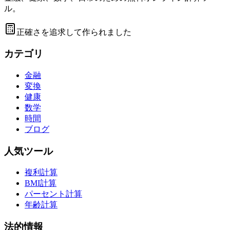
ル。
正確さを追求して作られました
カテゴリ
金融
変換
健康
数学
時間
ブログ
人気ツール
複利計算
BMI計算
パーセント計算
年齢計算
法的情報