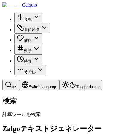
Calquio
金融
単位変換
健康
数学
時間
その他
⌘
K
Switch language
Toggle theme
検索
計算ツールを検索
Zalgoテキストジェネレーター