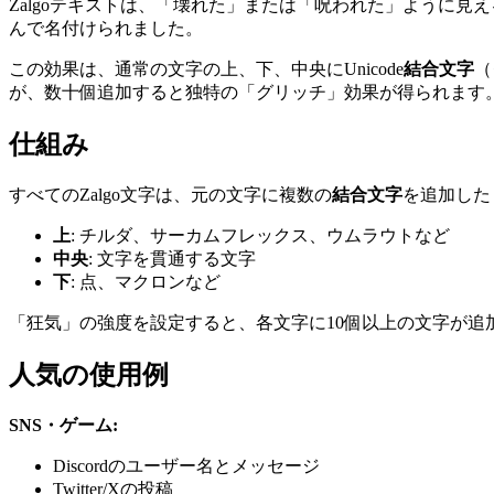
Zalgoテキストは、「壊れた」または「呪われた」ように見
んで名付けられました。
この効果は、通常の文字の上、下、中央にUnicode
結合文字
（
が、数十個追加すると独特の「グリッチ」効果が得られます
仕組み
すべてのZalgo文字は、元の文字に複数の
結合文字
を追加した
上
: チルダ、サーカムフレックス、ウムラウトなど
中央
: 文字を貫通する文字
下
: 点、マクロンなど
「狂気」の強度を設定すると、各文字に10個以上の文字が追
人気の使用例
SNS・ゲーム:
Discordのユーザー名とメッセージ
Twitter/Xの投稿