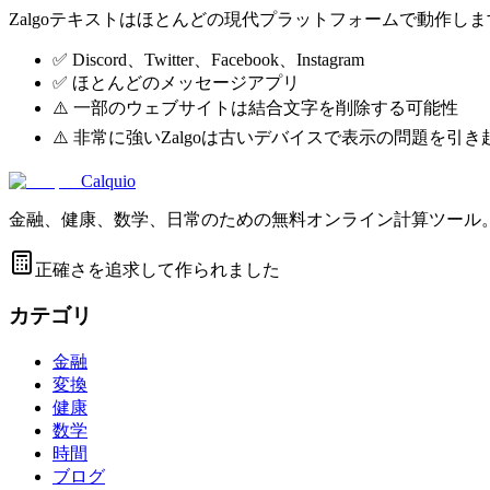
Zalgoテキストはほとんどの現代プラットフォームで動作し
✅ Discord、Twitter、Facebook、Instagram
✅ ほとんどのメッセージアプリ
⚠️ 一部のウェブサイトは結合文字を削除する可能性
⚠️ 非常に強いZalgoは古いデバイスで表示の問題を引
Calquio
金融、健康、数学、日常のための無料オンライン計算ツール
正確さを追求して作られました
カテゴリ
金融
変換
健康
数学
時間
ブログ