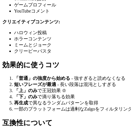
ゲームプロフィール
YouTubeコメント
クリエイティブコンテンツ:
ハロウィン投稿
ホラーコンテンツ
ミームとジョーク
クリーピーパスタ
効果的に使うコツ
「普通」の強度から始める
- 強すぎると読めなくなる
短いフレーズが最適
- 長い段落は混沌としすぎる
「上」のみ
で王冠効果 ♔
「下」のみ
で滴り落ちる効果
再生成
で異なるランダムパターンを取得
一部のプラットフォームは過剰なZalgoをフィルタリン
互換性について