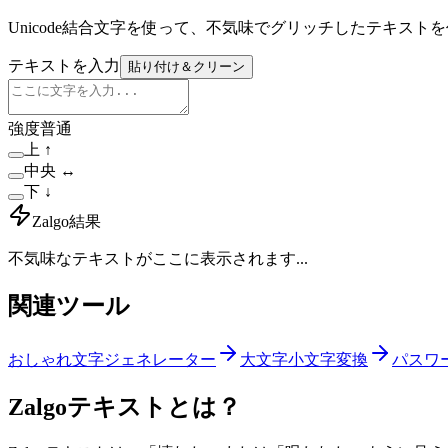
Unicode結合文字を使って、不気味でグリッチしたテキス
テキストを入力
貼り付け＆クリーン
強度
普通
上
↑
中央
↔
下
↓
Zalgo結果
不気味なテキストがここに表示されます...
関連ツール
おしゃれ文字ジェネレーター
大文字小文字変換
パスワ
Zalgoテキストとは？