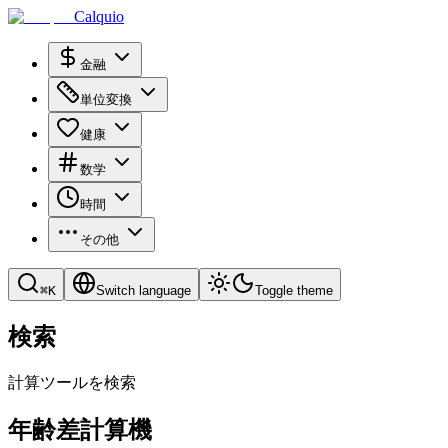
Calquio
金融
単位変換
健康
数学
時間
その他
⌘
K
Switch language
Toggle theme
検索
計算ツールを検索
年齢差計算機