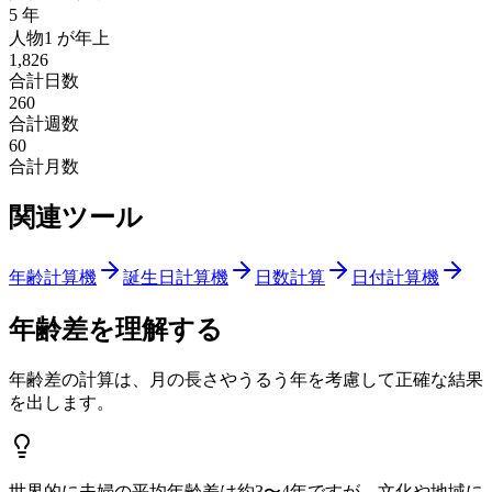
5 年
人物1
が年上
1,826
合計日数
260
合計週数
60
合計月数
関連ツール
年齢計算機
誕生日計算機
日数計算
日付計算機
年齢差を理解する
年齢差の計算は、月の長さやうるう年を考慮して正確な結果
を出します。
世界的に夫婦の平均年齢差は約3〜4年ですが、文化や地域に