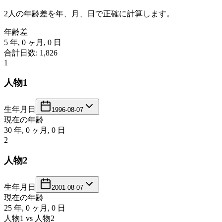
2人の年齢差を年、月、日で正確に計算します。
年齢差
5 年, 0 ヶ月, 0 日
合計日数
:
1,826
1
人物1
生年月日
1996-08-07
現在の年齢
30
年
,
0
ヶ月
,
0
日
2
人物2
生年月日
2001-08-07
現在の年齢
25
年
,
0
ヶ月
,
0
日
人物1
vs
人物2