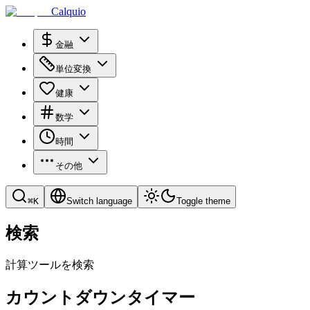
Calquio
金融
単位変換
健康
数学
時間
その他
⌘
K
Switch language
Toggle theme
検索
計算ツールを検索
カウントダウンタイマー