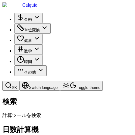
Calquio
金融
単位変換
健康
数学
時間
その他
⌘
K
Switch language
Toggle theme
検索
計算ツールを検索
日数計算機