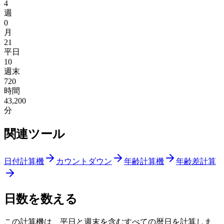
4
週
0
月
21
平日
10
週末
720
時間
43,200
分
関連ツール
日付計算機
カウントダウン
年齢計算機
年齢差計算
日数を数える
この計算機は、平日と週末を含むすべての暦日を計算しま