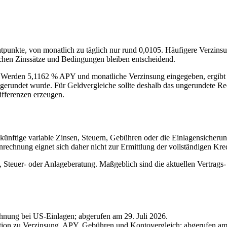
ntpunkte, von monatlich zu täglich nur rund 0,0105. Häufigere Verzins
lichen Zinssätze und Bedingungen bleiben entscheidend.
g. Werden 5,1162 % APY und monatliche Verzinsung eingegeben, ergib
ts gerundet wurde. Für Geldvergleiche sollte deshalb das ungerundete R
ifferenzen erzeugen.
 künftige variable Zinsen, Steuern, Gebühren oder die Einlagensicheru
rechnung eignet sich daher nicht zur Ermittlung der vollständigen Kred
, Steuer- oder Anlageberatung. Maßgeblich sind die aktuellen Vertrag
ung bei US-Einlagen; abgerufen am 29. Juli 2026.
on zu Verzinsung, APY, Gebühren und Kontovergleich; abgerufen am 