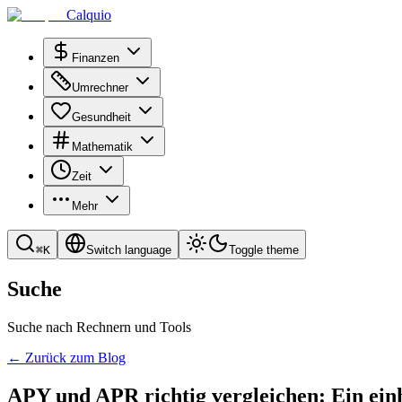
Calquio
Finanzen
Umrechner
Gesundheit
Mathematik
Zeit
Mehr
⌘
K
Switch language
Toggle theme
Suche
Suche nach Rechnern und Tools
←
Zurück zum Blog
APY und APR richtig vergleichen: Ein ein