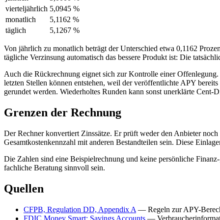
vierteljährlich
5,0945 %
monatlich
5,1162 %
täglich
5,1267 %
Von jährlich zu monatlich beträgt der Unterschied etwa 0,1162 Proze
tägliche Verzinsung automatisch das bessere Produkt ist: Die tatsäch
Auch die Rückrechnung eignet sich zur Kontrolle einer Offenlegun
letzten Stellen können entstehen, weil der veröffentlichte APY berei
gerundet werden. Wiederholtes Runden kann sonst unerklärte Cent-D
Grenzen der Rechnung
Der Rechner konvertiert Zinssätze. Er prüft weder den Anbieter noch
Gesamtkostenkennzahl mit anderen Bestandteilen sein. Diese Einlagen
Die Zahlen sind eine Beispielrechnung und keine persönliche Finanz-
fachliche Beratung sinnvoll sein.
Quellen
CFPB, Regulation DD, Appendix A
— Regeln zur APY-Berechn
FDIC Money Smart: Savings Accounts
— Verbraucherinformati