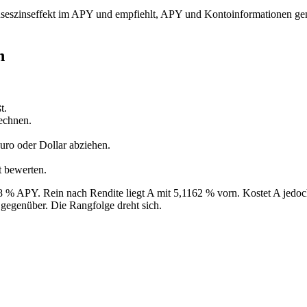
inseszinseffekt im APY und empfiehlt, APY und Kontoinformationen g
n
t.
echnen.
uro oder Dollar abziehen.
t bewerten.
 % APY. Rein nach Rendite liegt A mit 5,1162 % vorn. Kostet A jedo
gegenüber. Die Rangfolge dreht sich.