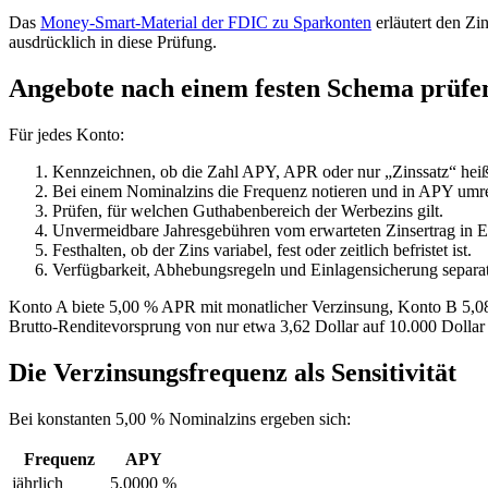
Das
Money-Smart-Material der FDIC zu Sparkonten
erläutert den Z
ausdrücklich in diese Prüfung.
Angebote nach einem festen Schema prüfe
Für jedes Konto:
Kennzeichnen, ob die Zahl APY, APR oder nur „Zinssatz“ heiß
Bei einem Nominalzins die Frequenz notieren und in APY umr
Prüfen, für welchen Guthabenbereich der Werbezins gilt.
Unvermeidbare Jahresgebühren vom erwarteten Zinsertrag in E
Festhalten, ob der Zins variabel, fest oder zeitlich befristet ist.
Verfügbarkeit, Abhebungsregeln und Einlagensicherung separa
Konto A biete 5,00 % APR mit monatlicher Verzinsung, Konto B 5,08
Brutto-Renditevorsprung von nur etwa 3,62 Dollar auf 10.000 Dollar 
Die Verzinsungsfrequenz als Sensitivität
Bei konstanten 5,00 % Nominalzins ergeben sich:
Frequenz
APY
jährlich
5,0000 %