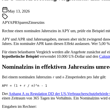
May 13, 2026
APY
APR
Sparen
Zinseszins
Rechne einen nominalen Jahreszins in APY um, prüfe ein Beispiel m
APY und APR sind Jahresangaben, messen aber nicht zwingend dasselbe.
Jahres. Ein nominaler APR kann diesen Effekt auslassen. Wer 5,00 
Für einen belastbaren Vergleich werden alle Angebote zunächst auf
hypothetische Beispiel
verwendet 10.000 US-Dollar und den
Calqu
Nominalzins in effektiven Jahreszins umr
Bei einem nominalen Jahreszins
und
Zinsperioden pro Jahr gilt:
r
n
APY = (1 + r / n)^n - 1
Der
Anhang A zu Regulation DD der US-Verbraucherschutzbehörd
einen Zeitraum von 365 Tagen ins Verhältnis. Ein Nominalzins wird e
Eingaben im Rechner: