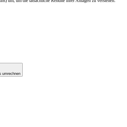
s) um, um die tatsächliche Rendite Ihrer Anlagen zu verstehen.
ns umrechnen