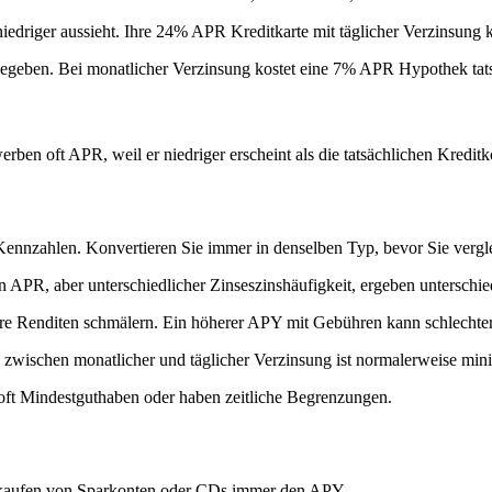
iedriger aussieht. Ihre 24% APR Kreditkarte mit täglicher Verzinsung 
egeben. Bei monatlicher Verzinsung kostet eine 7% APR Hypothek ta
en oft APR, weil er niedriger erscheint als die tatsächlichen Kreditk
Kennzahlen. Konvertieren Sie immer in denselben Typ, bevor Sie vergl
APR, aber unterschiedlicher Zinseszinshäufigkeit, ergeben unterschie
e Renditen schmälern. Ein höherer APY mit Gebühren kann schlechter 
zwischen monatlicher und täglicher Verzinsung ist normalerweise min
ft Mindestguthaben oder haben zeitliche Begrenzungen.
nkaufen von Sparkonten oder CDs immer den APY.