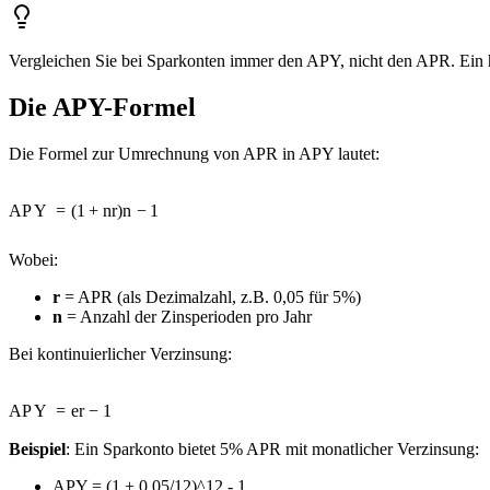
Vergleichen Sie bei Sparkonten immer den APY, nicht den APR. Ein 
Die APY-Formel
Die Formel zur Umrechnung von APR in APY lautet:
A
P
Y
=
(
1
+
n
r
)
n
−
1
Wobei:
r
= APR (als Dezimalzahl, z.B. 0,05 für 5%)
n
= Anzahl der Zinsperioden pro Jahr
Bei kontinuierlicher Verzinsung:
A
P
Y
=
e
r
−
1
Beispiel
: Ein Sparkonto bietet 5% APR mit monatlicher Verzinsung:
APY = (1 + 0,05/12)^12 - 1