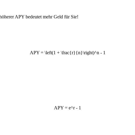
höherer APY bedeutet mehr Geld für Sie!
APY = \left(1 + \frac{r}{n}\right)^n - 1
APY = e^r - 1