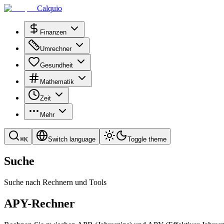
Calquio
Finanzen
Umrechner
Gesundheit
Mathematik
Zeit
Mehr
⌘
K
Switch language
Toggle theme
Suche
Suche nach Rechnern und Tools
APY-Rechner