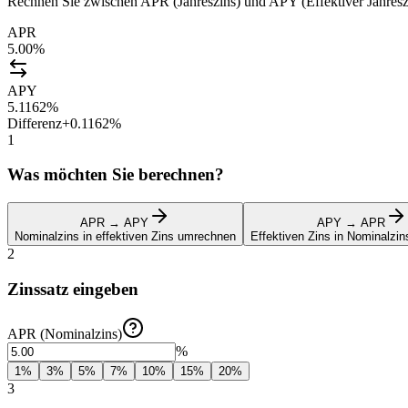
Rechnen Sie zwischen APR (Jahreszins) und APY (Effektiver Jahreszin
APR
5.00%
APY
5.1162%
Differenz
+0.1162%
1
Was möchten Sie berechnen?
APR → APY
APY → APR
Nominalzins in effektiven Zins umrechnen
Effektiven Zins in Nominalzi
2
Zinssatz eingeben
APR (Nominalzins)
%
1
%
3
%
5
%
7
%
10
%
15
%
20
%
3