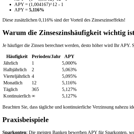
APY = (1,004167)^12 - 1
APY =
5,116%
Diese zusätzlichen 0,116% sind der Vorteil des Zinseszinseffekts!
Warum die Zinseszinshäufigkeit wichtig is
Je häufiger die Zinsen berechnet werden, desto höher wird Ihr APY. 
Häufigkeit
Perioden/Jahr
APY
Jährlich
1
5,000%
Halbjährlich
2
5,063%
Vierteljährlich
4
5,095%
Monatlich
12
5,116%
Täglich
365
5,127%
Kontinuierlich
∞
5,127%
Beachten Sie, dass tägliche und kontinuierliche Verzinsung nahezu ide
Praxisbeispiele
Sparkonten
: Die meisten Banken bewerben APY für Sparkonten, weil 