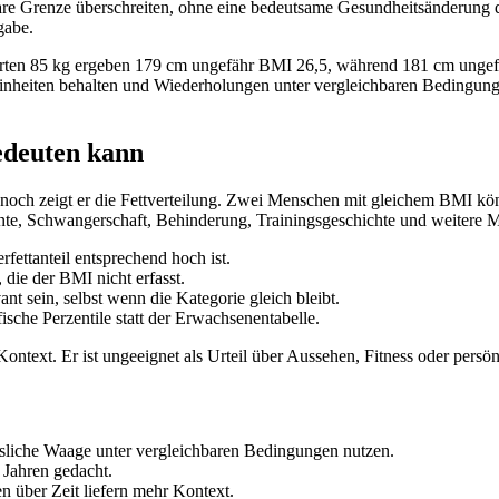
e Grenze überschreiten, ohne eine bedeutsame Gesundheitsänderung dar
gabe.
rten 85 kg ergeben 179 cm ungefähr BMI 26,5, während 181 cm ungefäh
naleinheiten behalten und Wiederholungen unter vergleichbaren Bedin
edeuten kann
och zeigt er die Fettverteilung. Zwei Menschen mit gleichem BMI kö
nte, Schwangerschaft, Behinderung, Trainingsgeschichte und weitere M
ettanteil entsprechend hoch ist.
ie der BMI nicht erfasst.
nt sein, selbst wenn die Kategorie gleich bleibt.
ische Perzentile statt der Erwachsenentabelle.
ontext. Er ist ungeeignet als Urteil über Aussehen, Fitness oder persö
liche Waage unter vergleichbaren Bedingungen nutzen.
 Jahren gedacht.
 über Zeit liefern mehr Kontext.