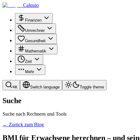
Calquio
Finanzen
Umrechner
Gesundheit
Mathematik
Zeit
Mehr
⌘
K
Switch language
Toggle theme
Suche
Suche nach Rechnern und Tools
←
Zurück zum Blog
BMI für Erwachsene berechnen – und sein