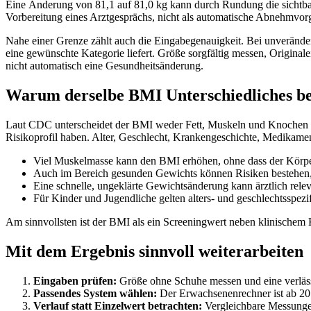
Eine Änderung von 81,1 auf 81,0 kg kann durch Rundung die sichtbar
Vorbereitung eines Arztgesprächs, nicht als automatische Abnehmvor
Nahe einer Grenze zählt auch die Eingabegenauigkeit. Bei unverände
eine gewünschte Kategorie liefert. Größe sorgfältig messen, Origi
nicht automatisch eine Gesundheitsänderung.
Warum derselbe BMI Unterschiedliches b
Laut CDC unterscheidet der BMI weder Fett, Muskeln und Knochen n
Risikoprofil haben. Alter, Geschlecht, Krankengeschichte, Medikame
Viel Muskelmasse kann den BMI erhöhen, ohne dass der Körperf
Auch im Bereich gesunden Gewichts können Risiken bestehen, d
Eine schnelle, ungeklärte Gewichtsänderung kann ärztlich releva
Für Kinder und Jugendliche gelten alters- und geschlechtsspezif
Am sinnvollsten ist der BMI als ein Screeningwert neben klinischem K
Mit dem Ergebnis sinnvoll weiterarbeiten
Eingaben prüfen:
Größe ohne Schuhe messen und eine verläss
Passendes System wählen:
Der Erwachsenenrechner ist ab 20
Verlauf statt Einzelwert betrachten:
Vergleichbare Messungen