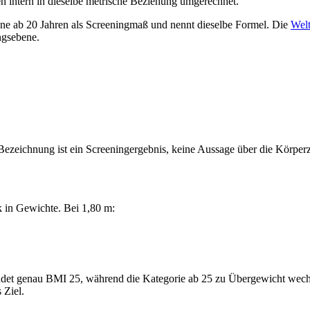
n intern in dieselbe metrische Beziehung umgerechnet.
e ab 20 Jahren als Screeningmaß und nennt dieselbe Formel. Die
Welt
ngsebene.
e Bezeichnung ist ein Screeningergebnis, keine Aussage über die Körp
 in Gewichte. Bei 1,80 m:
et genau BMI 25, während die Kategorie ab 25 zu Übergewicht wechsel
 Ziel.