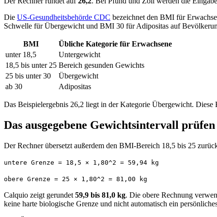
Der Rechner rundet auf
26,2
. Bei Pfund und Zoll werden die Eingabe
Die
US-Gesundheitsbehörde CDC
bezeichnet den BMI für Erwachsen
Schwelle für Übergewicht und BMI 30 für Adipositas auf Bevölkeru
BMI
Übliche Kategorie für Erwachsene
unter 18,5
Untergewicht
18,5 bis unter 25
Bereich gesunden Gewichts
25 bis unter 30
Übergewicht
ab 30
Adipositas
Das Beispielergebnis 26,2 liegt in der Kategorie Übergewicht. Dies
Das ausgegebene Gewichtsintervall prüfen
Der Rechner übersetzt außerdem den BMI-Bereich 18,5 bis 25 zurück
untere Grenze = 18,5 × 1,80^2 = 59,94 kg
obere Grenze = 25 × 1,80^2 = 81,00 kg
Calquio zeigt gerundet
59,9 bis 81,0 kg
. Die obere Rechnung verwend
keine harte biologische Grenze und nicht automatisch ein persönliches