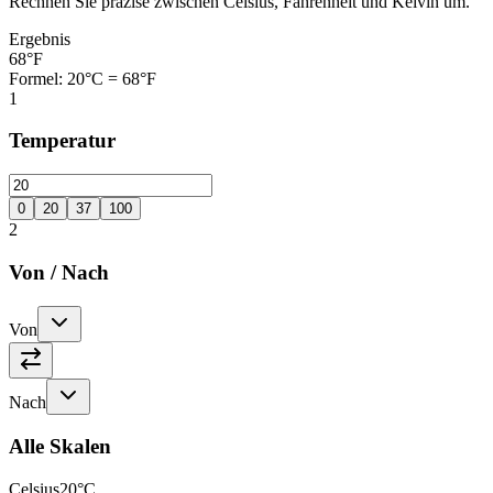
Rechnen Sie präzise zwischen Celsius, Fahrenheit und Kelvin um.
Ergebnis
68°F
Formel
:
20°C = 68°F
1
Temperatur
0
20
37
100
2
Von
/
Nach
Von
Nach
Alle Skalen
Celsius
20
°C