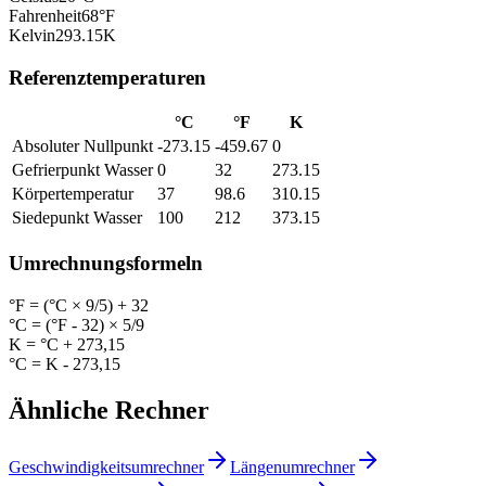
Fahrenheit
68
°F
Kelvin
293.15
K
Referenztemperaturen
°C
°F
K
Absoluter Nullpunkt
-273.15
-459.67
0
Gefrierpunkt Wasser
0
32
273.15
Körpertemperatur
37
98.6
310.15
Siedepunkt Wasser
100
212
373.15
Umrechnungsformeln
°F = (°C × 9/5) + 32
°C = (°F - 32) × 5/9
K = °C + 273,15
°C = K - 273,15
Ähnliche Rechner
Geschwindigkeitsumrechner
Längenumrechner