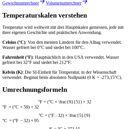
Gewichtsumrechner
Volumenumrechner
Temperaturskalen verstehen
Temperatur wird weltweit mit drei Hauptskalen gemessen, jede mit
ihrer eigenen Geschichte und praktischen Anwendung.
Celsius (°C)
: Von den meisten Ländern für den Alltag verwendet.
Wasser gefriert bei 0°C und siedet bei 100°C.
Fahrenheit (°F)
: Hauptsächlich in den USA verwendet. Wasser
gefriert bei 32°F und siedet bei 212°F.
Kelvin (K)
: Die SI-Einheit für Temperatur, in der Wissenschaft
verwendet. Beginnt beim absoluten Nullpunkt (0 K = -273,15°C).
Umrechnungsformeln
°F = (°C × \frac{9}{5}) + 32
°
F
=
(
°
C
×
5
9
)
+
32
°C = (°F - 32) × \frac{5}{9}
°
C
=
(
°
F
−
32
)
×
9
5
K = °C + 273,15