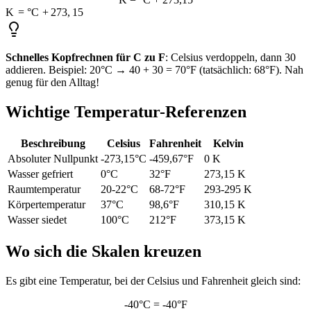
K
=
°
C
+
273
,
15
Schnelles Kopfrechnen für C zu F
: Celsius verdoppeln, dann 30
addieren. Beispiel: 20°C → 40 + 30 = 70°F (tatsächlich: 68°F). Nah
genug für den Alltag!
Wichtige Temperatur-Referenzen
Beschreibung
Celsius
Fahrenheit
Kelvin
Absoluter Nullpunkt
-273,15°C
-459,67°F
0 K
Wasser gefriert
0°C
32°F
273,15 K
Raumtemperatur
20-22°C
68-72°F
293-295 K
Körpertemperatur
37°C
98,6°F
310,15 K
Wasser siedet
100°C
212°F
373,15 K
Wo sich die Skalen kreuzen
Es gibt eine Temperatur, bei der Celsius und Fahrenheit gleich sind:
-40°C = -40°F