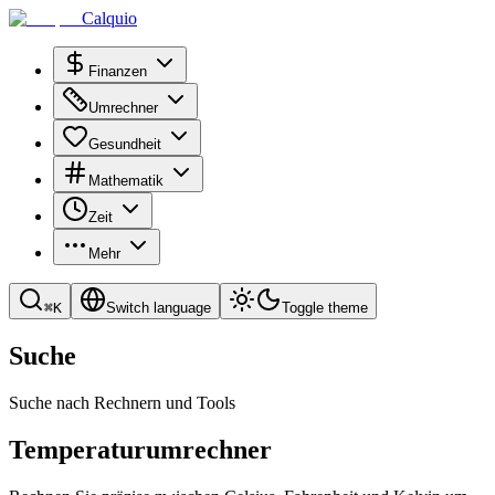
Calquio
Finanzen
Umrechner
Gesundheit
Mathematik
Zeit
Mehr
⌘
K
Switch language
Toggle theme
Suche
Suche nach Rechnern und Tools
Temperaturumrechner