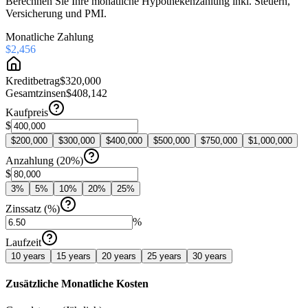
Berechnen Sie Ihre monatliche Hypothekenzahlung inkl. Steuern,
Versicherung und PMI.
Monatliche Zahlung
$2,456
Kreditbetrag
$320,000
Gesamtzinsen
$408,142
Kaufpreis
$
$
200,000
$
300,000
$
400,000
$
500,000
$
750,000
$
1,000,000
Anzahlung (20%)
$
3%
5%
10%
20%
25%
Zinssatz (%)
%
Laufzeit
10
years
15
years
20
years
25
years
30
years
Zusätzliche Monatliche Kosten