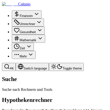
Calquio
Finanzen
Umrechner
Gesundheit
Mathematik
Zeit
Mehr
⌘
K
Switch language
Toggle theme
Suche
Suche nach Rechnern und Tools
Hypothekenrechner