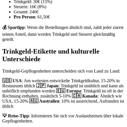
Trinkgeld: 30€ (15%)
Steuern: 16€ (8%)
Gesamt: 246€
Pro Person
: 61,50€
💰 Spartipp
: Wenn die Bestellungen ähnlich sind, zahlt jeder zuerst
seinen Anteil, dann werden Trinkgeld und Steuern gleichmäßig
geteilt.
Trinkgeld-Etikette und kulturelle
Unterschiede
Trinkgeld-Gepflogenheiten unterscheiden sich von Land zu Land:
🇺🇸 USA
: Am weitesten entwickelte Trinkgeldkultur, 15-20% in
Restaurants üblich
🇯🇵 Japan
: Trinkgeld ist unüblich und kann als
unhöflich empfunden werden
🇪🇺 Europa
: Trinkgeld ist oft in der
Rechnung enthalten, zusätzlich 5-10%
🇨🇦 Kanada
: Ähnlich wie
USA, 15-20%
🇦🇺 Australien
: 10% ist ausreichend, Aufrunden ist
üblich
💡 Reise-Tipp
: Informieren Sie sich vor Auslandsreisen über lokale
Gepflogenheiten.