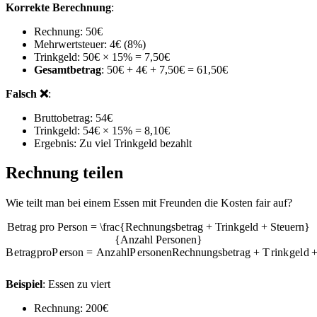
Korrekte Berechnung
:
Rechnung: 50€
Mehrwertsteuer: 4€ (8%)
Trinkgeld: 50€ × 15% = 7,50€
Gesamtbetrag
: 50€ + 4€ + 7,50€ = 61,50€
Falsch ❌
:
Bruttobetrag: 54€
Trinkgeld: 54€ × 15% = 8,10€
Ergebnis: Zu viel Trinkgeld bezahlt
Rechnung teilen
Wie teilt man bei einem Essen mit Freunden die Kosten fair auf?
Betrag pro Person = \frac{Rechnungsbetrag + Trinkgeld + Steuern}
{Anzahl Personen}
B
e
t
r
a
g
p
ro
P
erso
n
=
A
n
z
ah
lP
erso
n
e
n
R
ec
hn
u
n
g
s
b
e
t
r
a
g
+
T
r
ink
g
e
l
d
Beispiel
: Essen zu viert
Rechnung: 200€