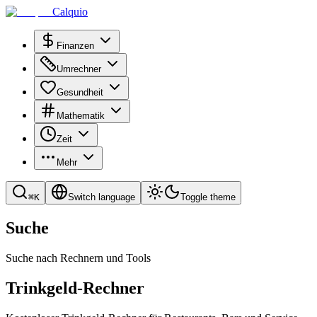
Calquio
Finanzen
Umrechner
Gesundheit
Mathematik
Zeit
Mehr
⌘
K
Switch language
Toggle theme
Suche
Suche nach Rechnern und Tools
Trinkgeld-Rechner