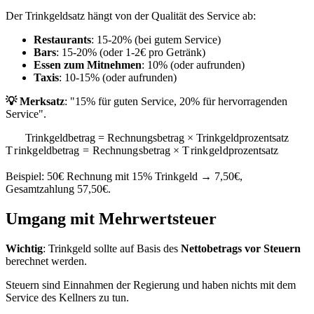
Der Trinkgeldsatz hängt von der Qualität des Service ab:
Restaurants
: 15-20% (bei gutem Service)
Bars
: 15-20% (oder 1-2€ pro Getränk)
Essen zum Mitnehmen
: 10% (oder aufrunden)
Taxis
: 10-15% (oder aufrunden)
💡 Merksatz
: "15% für guten Service, 20% für hervorragenden
Service".
Trinkgeldbetrag = Rechnungsbetrag × Trinkgeldprozentsatz
T
r
ink
g
e
l
d
b
e
t
r
a
g
=
R
ec
hn
u
n
g
s
b
e
t
r
a
g
×
T
r
ink
g
e
l
d
p
roze
n
t
s
a
t
z
Beispiel: 50€ Rechnung mit 15% Trinkgeld → 7,50€,
Gesamtzahlung 57,50€.
Umgang mit Mehrwertsteuer
Wichtig
: Trinkgeld sollte auf Basis des
Nettobetrags vor Steuern
berechnet werden.
Steuern sind Einnahmen der Regierung und haben nichts mit dem
Service des Kellners zu tun.