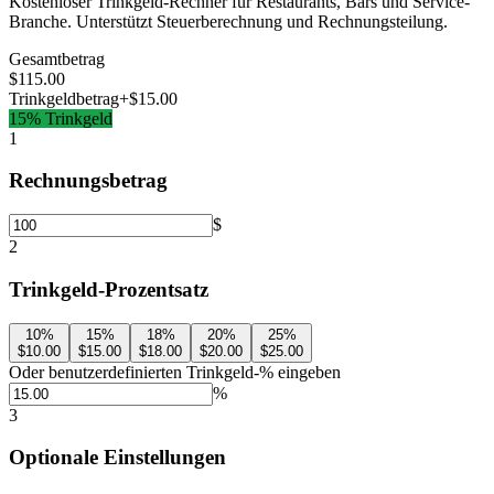
Kostenloser Trinkgeld-Rechner für Restaurants, Bars und Service-
Branche. Unterstützt Steuerberechnung und Rechnungsteilung.
Gesamtbetrag
$115.00
Trinkgeldbetrag
+$15.00
15
%
Trinkgeld
1
Rechnungsbetrag
$
2
Trinkgeld-Prozentsatz
10
%
15
%
18
%
20
%
25
%
$10.00
$15.00
$18.00
$20.00
$25.00
Oder benutzerdefinierten Trinkgeld-% eingeben
%
3
Optionale Einstellungen