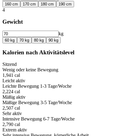
160
cm
170
cm
180
cm
190
cm
4
Gewicht
kg
60
kg
70
kg
80
kg
90
kg
Kalorien nach Aktivitätslevel
Sitzend
Wenig oder keine Bewegung
1,941
cal
Leicht aktiv
Leichte Bewegung 1-3 Tage/Woche
2,224
cal
Mäßig aktiv
Mäßige Bewegung 3-5 Tage/Woche
2,507
cal
Sehr aktiv
Intensive Bewegung 6-7 Tage/Woche
2,790
cal
Extrem aktiv
Sehr intensive Bewegung, körperliche Arbeit