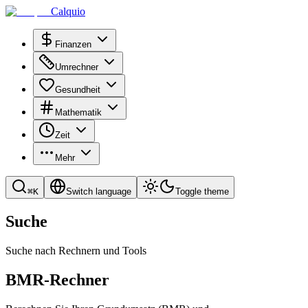
Calquio
Finanzen
Umrechner
Gesundheit
Mathematik
Zeit
Mehr
⌘
K
Switch language
Toggle theme
Suche
Suche nach Rechnern und Tools
BMR-Rechner