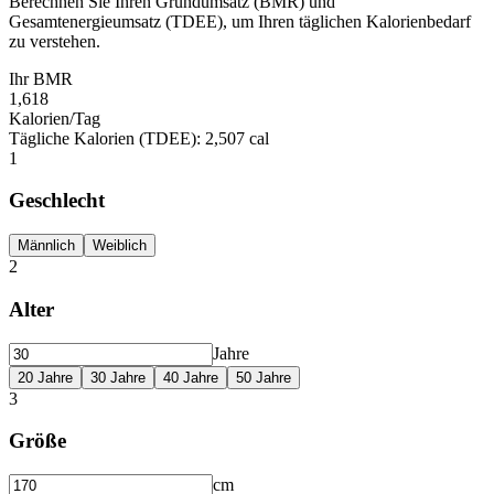
Berechnen Sie Ihren Grundumsatz (BMR) und
Gesamtenergieumsatz (TDEE), um Ihren täglichen Kalorienbedarf
zu verstehen.
Ihr BMR
1,618
Kalorien/Tag
Tägliche Kalorien (TDEE)
:
2,507 cal
1
Geschlecht
Männlich
Weiblich
2
Alter
Jahre
20
Jahre
30
Jahre
40
Jahre
50
Jahre
3
Größe
cm