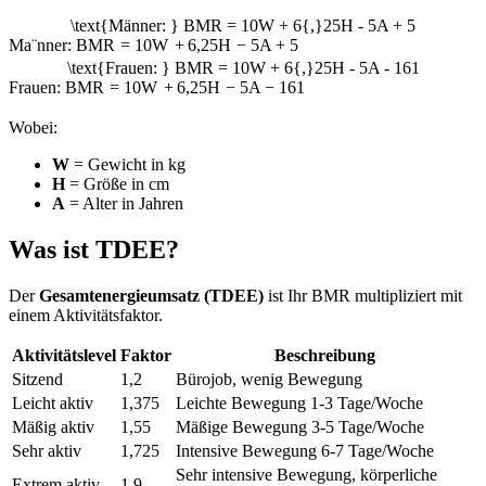
\text{Männer: } BMR = 10W + 6{,}25H - 5A + 5
M
a
¨
nner:
BMR
=
10
W
+
6
,
25
H
−
5
A
+
5
\text{Frauen: } BMR = 10W + 6{,}25H - 5A - 161
Frauen:
BMR
=
10
W
+
6
,
25
H
−
5
A
−
161
Wobei:
W
= Gewicht in kg
H
= Größe in cm
A
= Alter in Jahren
Was ist TDEE?
Der
Gesamtenergieumsatz (TDEE)
ist Ihr BMR multipliziert mit
einem Aktivitätsfaktor.
Aktivitätslevel
Faktor
Beschreibung
Sitzend
1,2
Bürojob, wenig Bewegung
Leicht aktiv
1,375
Leichte Bewegung 1-3 Tage/Woche
Mäßig aktiv
1,55
Mäßige Bewegung 3-5 Tage/Woche
Sehr aktiv
1,725
Intensive Bewegung 6-7 Tage/Woche
Sehr intensive Bewegung, körperliche
Extrem aktiv
1,9