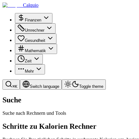
Calquio
Finanzen
Umrechner
Gesundheit
Mathematik
Zeit
Mehr
⌘
K
Switch language
Toggle theme
Suche
Suche nach Rechnern und Tools
Schritte zu Kalorien Rechner