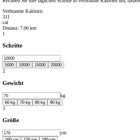
Rechnen Sie Ihre täglichen Schritte in verbrannte Kalorien um, bas
Verbrannte Kalorien
311
cal
Distanz
:
7.06 km
1
Schritte
5000
10000
15000
20000
2
Gewicht
kg
60
kg
70
kg
80
kg
90
kg
3
Größe
cm
160
cm
170
cm
180
cm