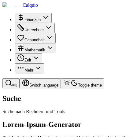
Calquio
Finanzen
Umrechner
Gesundheit
Mathematik
Zeit
Mehr
⌘
K
Switch language
Toggle theme
Suche
Suche nach Rechnern und Tools
Lorem-Ipsum-Generator