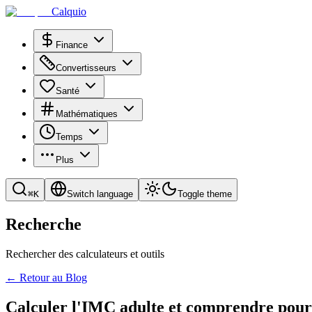
Calquio
Finance
Convertisseurs
Santé
Mathématiques
Temps
Plus
⌘
K
Switch language
Toggle theme
Recherche
Rechercher des calculateurs et outils
←
Retour au Blog
Calculer l'IMC adulte et comprendre pourquo