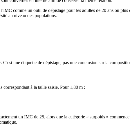
es sont converties en interne afin de conserver la même relation.
 l'IMC comme un outil de dépistage pour les adultes de 20 ans ou plus
bésité au niveau des populations.
». C'est une étiquette de dépistage, pas une conclusion sur la compositio
s correspondant à la taille saisie. Pour 1,80 m :
exactement un IMC de 25, alors que la catégorie « surpoids » commence
tomatique.