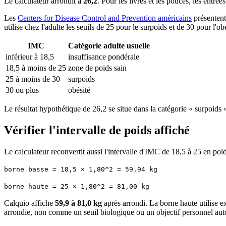
Le calculateur arrondit à
26,2
. Pour les livres et les pouces, les entré
Les
Centers for Disease Control and Prevention américains
présentent
utilise chez l'adulte les seuils de 25 pour le surpoids et de 30 pour l'o
IMC
Catégorie adulte usuelle
inférieur à 18,5
insuffisance pondérale
18,5 à moins de 25
zone de poids sain
25 à moins de 30
surpoids
30 ou plus
obésité
Le résultat hypothétique de 26,2 se situe dans la catégorie « surpoids 
Vérifier l'intervalle de poids affiché
Le calculateur reconvertit aussi l'intervalle d'IMC de 18,5 à 25 en poid
borne basse = 18,5 × 1,80^2 = 59,94 kg
borne haute = 25 × 1,80^2 = 81,00 kg
Calquio affiche
59,9 à 81,0 kg
après arrondi. La borne haute utilise 
arrondie, non comme un seuil biologique ou un objectif personnel au