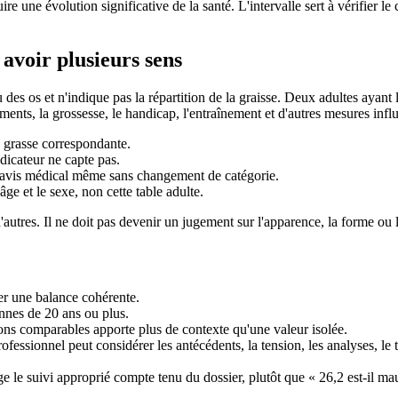
ire une évolution significative de la santé. L'intervalle sert à vérifier 
voir plusieurs sens
des os et n'indique pas la répartition de la graisse. Deux adultes aya
ments, la grossesse, le handicap, l'entraînement et d'autres mesures influ
 grasse correspondante.
dicateur ne capte pas.
n avis médical même sans changement de catégorie.
âge et le sexe, non cette table adulte.
tres. Il ne doit pas devenir un jugement sur l'apparence, la forme ou 
ser une balance cohérente.
nnes de 20 ans ou plus.
ns comparables apporte plus de contexte qu'une valeur isolée.
ofessionnel peut considérer les antécédents, la tension, les analyses, le to
e le suivi approprié compte tenu du dossier, plutôt que « 26,2 est-il ma