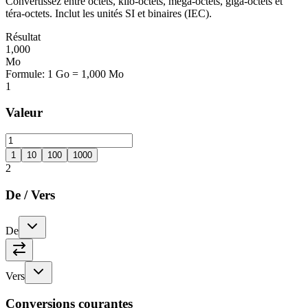
Convertissez entre octets, kilo-octets, méga-octets, giga-octets et
téra-octets. Inclut les unités SI et binaires (IEC).
Résultat
1,000
Mo
Formule
:
1 Go = 1,000 Mo
1
Valeur
1
10
100
1000
2
De
/
Vers
De
Vers
Conversions courantes