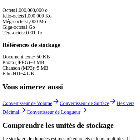
Octets
1,000,000,000
o
Kilo-octets
1,000,000
Ko
Méga-octets
1,000
Mo
Giga-octets
1
Go
Téra-octets
0.001
To
Références de stockage
Document texte
~50 KB
Photo (JPEG)
~3 MB
Chanson (MP3)
~5 MB
Film HD
~4 GB
Vous aimerez aussi
Convertisseur de Volume
Convertisseur de Surface
Hex vers
Décimal
Convertisseur de Longueur
Comprendre les unités de stockage
Le stockage de données est mesuré en octets et leurs multiples. Il