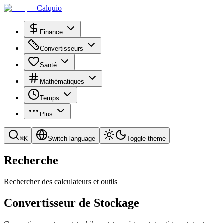
Calquio
Finance
Convertisseurs
Santé
Mathématiques
Temps
Plus
⌘
K
Switch language
Toggle theme
Recherche
Rechercher des calculateurs et outils
Convertisseur de Stockage