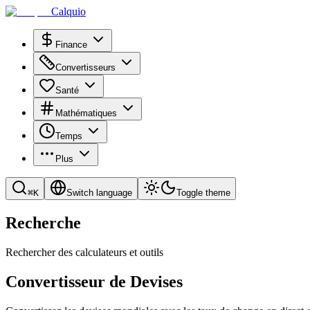
Calquio
Finance
Convertisseurs
Santé
Mathématiques
Temps
Plus
⌘
K
Switch language
Toggle theme
Recherche
Rechercher des calculateurs et outils
Convertisseur de Devises