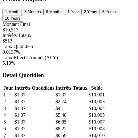
1 Month
3 Months
6 Months
1 Year
2 Years
5 Years
10 Years
Montant Final
$10,513
Intérêts Totaux
$513
Taux Quotidien
0.0137
%
Taux Effectif Annuel (APY)
5.13
%
Détail Quotidien
Jour
Intérêts Quotidiens
Intérêts Totaux
Solde
1
$
1.37
$
1.37
$10,001
2
$
1.37
$
2.74
$10,003
3
$
1.37
$
4.11
$10,004
4
$
1.37
$
5.48
$10,005
5
$
1.37
$
6.85
$10,007
6
$
1.37
$
8.22
$10,008
7
$
1.37
$
9.59
$10,010