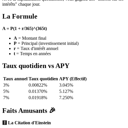
intérêts" chaque jour.
La Formule
A = P(1 + r/365)^(365t)
A
= Montant final
P
= Principal (investissement initial)
r
= Taux d'intérêt annuel
t
= Temps en années
Taux quotidien vs APY
Taux annuel
Taux quotidien
APY (Effectif)
3%
0.00822%
3.045%
5%
0.01370%
5.127%
7%
0.01918%
7.250%
Faits Amusants 🎉
🧮 La Citation d'Einstein