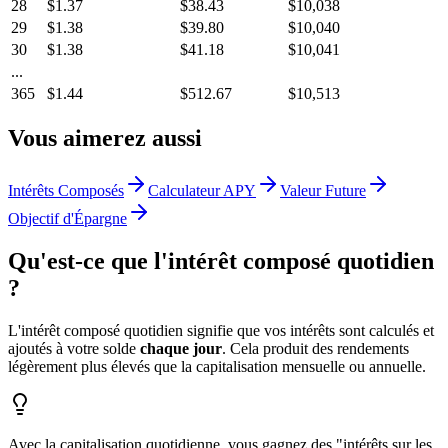
28
$
1.37
$
38.43
$10,038
29
$
1.38
$
39.80
$10,040
30
$
1.38
$
41.18
$10,041
...
365
$
1.44
$
512.67
$10,513
Vous aimerez aussi
Intérêts Composés
Calculateur APY
Valeur Future
Objectif d'Épargne
Qu'est-ce que l'intérêt composé quotidien
?
L'intérêt composé quotidien signifie que vos intérêts sont calculés et
ajoutés à votre solde
chaque jour
. Cela produit des rendements
légèrement plus élevés que la capitalisation mensuelle ou annuelle.
Avec la capitalisation quotidienne, vous gagnez des "intérêts sur les