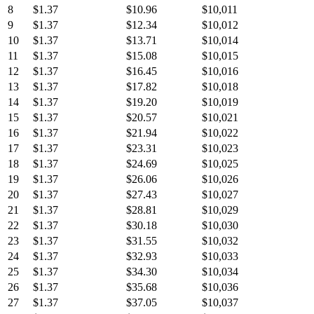
8
$
1.37
$
10.96
$10,011
9
$
1.37
$
12.34
$10,012
10
$
1.37
$
13.71
$10,014
11
$
1.37
$
15.08
$10,015
12
$
1.37
$
16.45
$10,016
13
$
1.37
$
17.82
$10,018
14
$
1.37
$
19.20
$10,019
15
$
1.37
$
20.57
$10,021
16
$
1.37
$
21.94
$10,022
17
$
1.37
$
23.31
$10,023
18
$
1.37
$
24.69
$10,025
19
$
1.37
$
26.06
$10,026
20
$
1.37
$
27.43
$10,027
21
$
1.37
$
28.81
$10,029
22
$
1.37
$
30.18
$10,030
23
$
1.37
$
31.55
$10,032
24
$
1.37
$
32.93
$10,033
25
$
1.37
$
34.30
$10,034
26
$
1.37
$
35.68
$10,036
27
$
1.37
$
37.05
$10,037