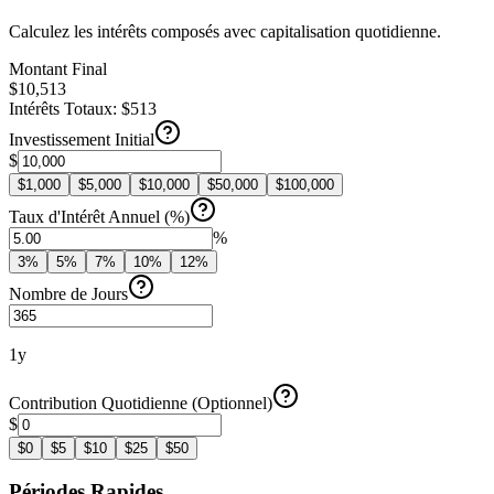
Calculez les intérêts composés avec capitalisation quotidienne.
Montant Final
$10,513
Intérêts Totaux
:
$513
Investissement Initial
$
$
1,000
$
5,000
$
10,000
$
50,000
$
100,000
Taux d'Intérêt Annuel (%)
%
3
%
5
%
7
%
10
%
12
%
Nombre de Jours
1y
Contribution Quotidienne (Optionnel)
$
$
0
$
5
$
10
$
25
$
50
Périodes Rapides