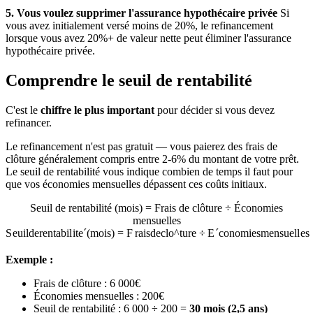
5. Vous voulez supprimer l'assurance hypothécaire privée
Si
vous avez initialement versé moins de 20%, le refinancement
lorsque vous avez 20%+ de valeur nette peut éliminer l'assurance
hypothécaire privée.
Comprendre le seuil de rentabilité
C'est le
chiffre le plus important
pour décider si vous devez
refinancer.
Le refinancement n'est pas gratuit — vous paierez des frais de
clôture généralement compris entre 2-6% du montant de votre prêt.
Le seuil de rentabilité vous indique combien de temps il faut pour
que vos économies mensuelles dépassent ces coûts initiaux.
Seuil de rentabilité (mois) = Frais de clôture ÷ Économies
mensuelles
S
e
u
i
l
d
ere
n
t
abi
l
i
t
e
ˊ
(
m
o
i
s
)
=
F
r
ai
s
d
ec
l
o
^
t
u
re
÷
E
ˊ
co
n
o
mi
es
m
e
n
s
u
e
ll
es
Exemple :
Frais de clôture : 6 000€
Économies mensuelles : 200€
Seuil de rentabilité : 6 000 ÷ 200 =
30 mois (2,5 ans)