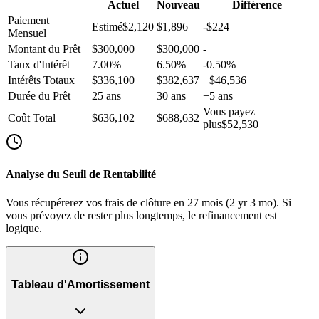
Actuel
Nouveau
Différence
Paiement
Estimé
$2,120
$1,896
-
$224
Mensuel
Montant du Prêt
$300,000
$300,000
-
Taux d'Intérêt
7.00
%
6.50
%
-
0.50
%
Intérêts Totaux
$336,100
$382,637
+
$46,536
Durée du Prêt
25
ans
30
ans
+
5
ans
Vous payez
Coût Total
$636,102
$688,632
plus
$52,530
Analyse du Seuil de Rentabilité
Vous récupérerez vos frais de clôture en 27 mois (2 yr 3 mo). Si
vous prévoyez de rester plus longtemps, le refinancement est
logique.
Tableau d'Amortissement