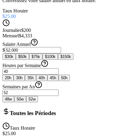
Convertissez votre salaire annuel en taux horaire.
Taux Horaire
$25.00
Journalier
$200
Mensuel
$4,333
Salaire Annuel
$
$
30
k
$
50
k
$
75
k
$
100
k
$
150
k
Heures par Semaine
20
h
30
h
35
h
40
h
45
h
50
h
Semaines par An
48
w
50
w
52
w
Toutes les Périodes
Taux Horaire
$25.00