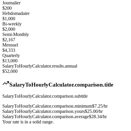
Journalier
$200
Hebdomadaire
$1,000
Bi-weekly
$2,000
Semi-Monthly
$2,167
Mensuel
$4,333
Quarterly
$13,000
SalaryToHourlyCalculator.results.annual
$52,000
SalaryToHourlyCalculator.comparison.title
SalaryToHourlyCalculator.comparison.subtitle
SalaryToHourlyCalculator.comparison.minimum
$
7.25
/hr
SalaryToHourlyCalculator.comparison.yours
$
25.00
/hr
SalaryToHourlyCalculator.comparison.average
$
28.34
/hr
Your rate is in a solid range.