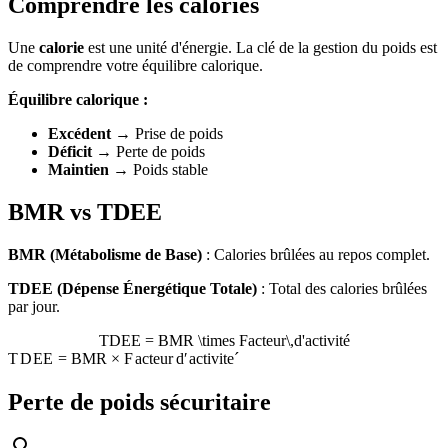
Comprendre les calories
Une
calorie
est une unité d'énergie. La clé de la gestion du poids est
de comprendre votre équilibre calorique.
Équilibre calorique :
Excédent
→ Prise de poids
Déficit
→ Perte de poids
Maintien
→ Poids stable
BMR vs TDEE
BMR (Métabolisme de Base)
: Calories brûlées au repos complet.
TDEE (Dépense Énergétique Totale)
: Total des calories brûlées
par jour.
TDEE = BMR \times Facteur\,d'activité
T
D
EE
=
BMR
×
F
a
c
t
e
u
r
d
′
a
c
t
i
v
i
t
e
ˊ
Perte de poids sécuritaire