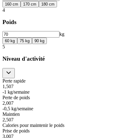
160
cm
170
cm
180
cm
4
Poids
kg
60
kg
75
kg
90
kg
5
Niveau d'activité
Perte rapide
1,507
-1 kg/semaine
Perte de poids
2,007
-0,5 kg/semaine
Maintien
2,507
Calories pour maintenir le poids
Prise de poids
3,007