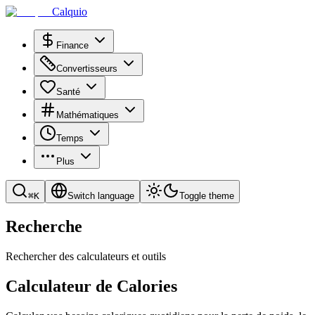
Calquio
Finance
Convertisseurs
Santé
Mathématiques
Temps
Plus
⌘
K
Switch language
Toggle theme
Recherche
Rechercher des calculateurs et outils
Calculateur de Calories