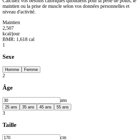
Calculez vos besoins caloriques quotidiens pour la perte de poids, le
maintien ou la prise de muscle selon vos données personnelles et
niveau d'activité.
Maintien
2,507
kcal/jour
BMR
:
1,618 cal
1
Sexe
Homme
Femme
2
Âge
ans
25
ans
35
ans
45
ans
55
ans
3
Taille
cm