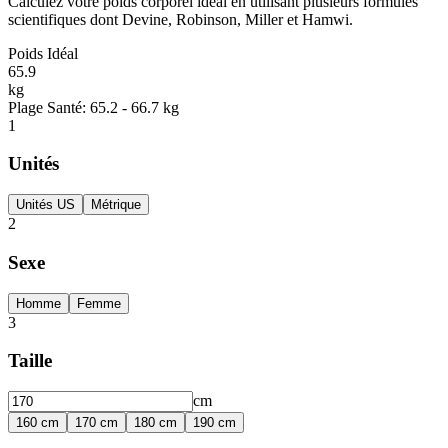
Calculez votre poids corporel idéal en utilisant plusieurs formules
scientifiques dont Devine, Robinson, Miller et Hamwi.
Poids Idéal
65.9
kg
Plage Santé
:
65.2 - 66.7 kg
1
Unités
Unités US
Métrique
2
Sexe
Homme
Femme
3
Taille
cm
160
cm
170
cm
180
cm
190
cm