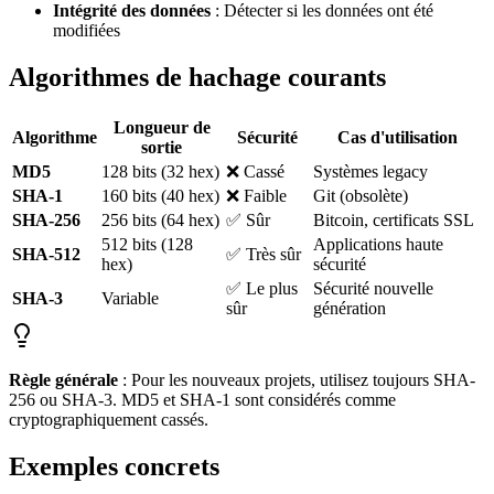
Intégrité des données
: Détecter si les données ont été
modifiées
Algorithmes de hachage courants
Longueur de
Algorithme
Sécurité
Cas d'utilisation
sortie
MD5
128 bits (32 hex)
❌ Cassé
Systèmes legacy
SHA-1
160 bits (40 hex)
❌ Faible
Git (obsolète)
SHA-256
256 bits (64 hex)
✅ Sûr
Bitcoin, certificats SSL
512 bits (128
Applications haute
SHA-512
✅ Très sûr
hex)
sécurité
✅ Le plus
Sécurité nouvelle
SHA-3
Variable
sûr
génération
Règle générale
: Pour les nouveaux projets, utilisez toujours SHA-
256 ou SHA-3. MD5 et SHA-1 sont considérés comme
cryptographiquement cassés.
Exemples concrets