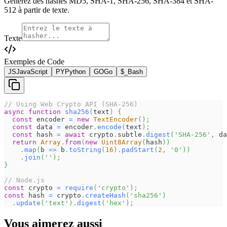
Générez des hashes MD5, SHA-1, SHA-256, SHA-384 et SHA-
512 à partir de texte.
Texte
Exemples de Code
JS
JavaScript
PY
Python
GO
Go
$_
Bash
// Using Web Crypto API (SHA-256)
async
function
sha256
(
text
)
{
const
 encoder 
=
new
TextEncoder
(
)
;
const
 data 
=
 encoder
.
encode
(
text
)
;
const
 hash 
=
await
 crypto
.
subtle
.
digest
(
'SHA-256'
,
 da
return
Array
.
from
(
new
Uint8Array
(
hash
)
)
.
map
(
b
=>
 b
.
toString
(
16
)
.
padStart
(
2
,
'0'
)
)
.
join
(
''
)
;
}
// Node.js
const
 crypto 
=
require
(
'crypto'
)
;
const
 hash 
=
 crypto
.
createHash
(
'sha256'
)
.
update
(
'text'
)
.
digest
(
'hex'
)
;
Vous aimerez aussi