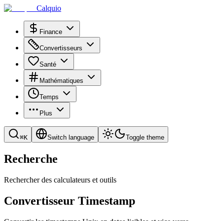
Calquio
Finance
Convertisseurs
Santé
Mathématiques
Temps
Plus
⌘
K
Switch language
Toggle theme
Recherche
Rechercher des calculateurs et outils
Convertisseur Timestamp