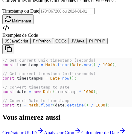
Convertir les timestamps Unix en dates lisibles et vice versa.
Timestamp ou Date
Maintenant
Exemples de Code
JS
JavaScript
PY
Python
GO
Go
JV
Java
PHP
PHP
// Get current Unix timestamp (seconds)
const
 timestamp 
=
Math
.
floor
(
Date
.
now
(
)
/
1000
)
;
// Get current timestamp (milliseconds)
const
 timestampMs 
=
Date
.
now
(
)
;
// Convert timestamp to Date
const
 date 
=
new
Date
(
timestamp 
*
1000
)
;
// Convert Date to timestamp
const
 ts 
=
Math
.
floor
(
date
.
getTime
(
)
/
1000
)
;
Vous aimerez aussi
Générateur UUID
Analyseur Cron
Calculateur de Date