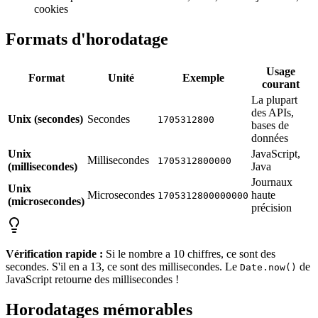
cookies
Formats d'horodatage
Usage
Format
Unité
Exemple
courant
La plupart
des APIs,
Unix (secondes)
Secondes
1705312800
bases de
données
Unix
JavaScript,
Millisecondes
1705312800000
(millisecondes)
Java
Journaux
Unix
Microsecondes
haute
1705312800000000
(microsecondes)
précision
Vérification rapide :
Si le nombre a 10 chiffres, ce sont des
secondes. S'il en a 13, ce sont des millisecondes. Le
de
Date.now()
JavaScript retourne des millisecondes !
Horodatages mémorables