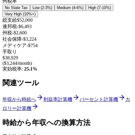
州税率
No State Tax
Low (2-3%)
Medium (4-6%)
High (7-10%)
Very High (10%+)
総支給
$52,000
連邦税
-
$6,493
州税
-
$2,600
社会保障
-
$3,224
メディケア
-
$754
手取り
$38,929
(
$3,244
/month)
実効税率
:
25.1
%
関連ツール
年収から時給へ
利益率計算機
パーセント計算機
カ
ロリー計算機
時給から年収への換算方法