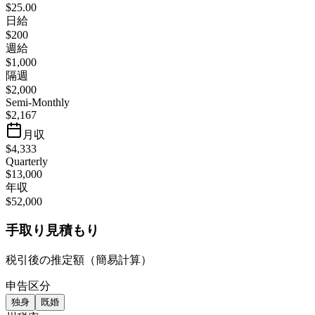
$25.00
日給
$200
週給
$1,000
隔週
$2,000
Semi-Monthly
$2,167
月収
$4,333
Quarterly
$13,000
年収
$52,000
手取り見積もり
税引後の推定額（簡易計算）
申告区分
独身
既婚