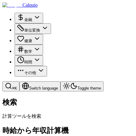
Calquio
金融
単位変換
健康
数学
時間
その他
⌘
K
Switch language
Toggle theme
検索
計算ツールを検索
時給から年収計算機