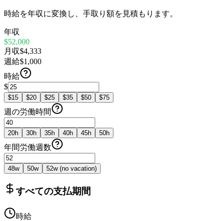
時給を年収に変換し、手取り額を見積もります。
年収
$52,000
月収
$4,333
週給
$1,000
時給
$
$
15
$
20
$
25
$
35
$
50
$
75
週の労働時間
20
h
30
h
35
h
40
h
45
h
50
h
年間労働週数
48
w
50
w
52
w
(no vacation)
すべての支払期間
時給