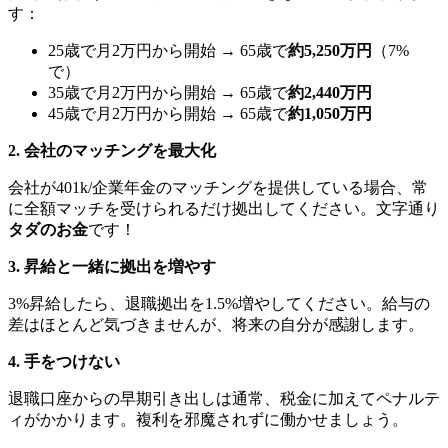
す：
25歳で月2万円から開始 → 65歳で
約5,250万円
（7%
で）
35歳で月2万円から開始 → 65歳で
約2,440万円
45歳で月2万円から開始 → 65歳で
約1,050万円
2. 会社のマッチングを最大化
会社が401k/企業年金のマッチングを提供している場合、常
に全額マッチを受けられるだけ拠出してください。文字通り
タダのお金
です！
3. 昇給と一緒に拠出を増やす
3%昇給したら、退職拠出を1.5%増やしてください。給与の
差はほとんど気づきませんが、将来の自分が感謝します。
4. 手をつけない
退職口座からの早期引き出しは通常、税金に加えてペナルテ
ィがかかります。複利を邪魔されずに働かせましょう。