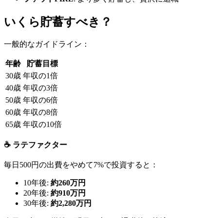
いくら貯蓄すべき？
一般的なガイドライン：
年齢
貯蓄目標
30歳
年収の1倍
40歳
年収の3倍
50歳
年収の6倍
60歳
年収の8倍
65歳
年収の10倍
☕ ラテファクター
毎日500円の出費をやめて7%で投資すると：
10年後:
約260万円
20年後:
約910万円
30年後:
約2,280万円