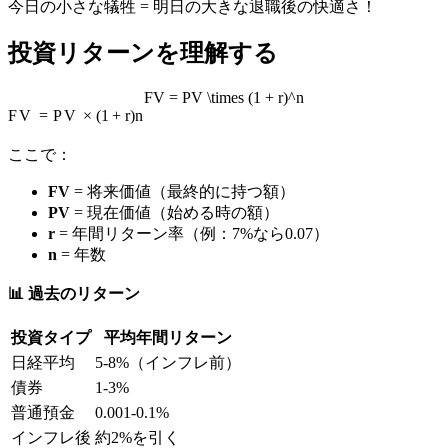
今日の小さな犠牲 = 明日の大きな退職後の快適さ！
投資リターンを理解する
FV = PV \times (1 + r)^n
F
V
=
P
V
×
(
1
+
r
)
n
ここで：
FV
= 将来価値（最終的に持つ額）
PV
= 現在価値（始める時の額）
r
= 年間リターン率（例：7%なら0.07）
n
= 年数
📊 過去のリターン
投資タイプ
平均年間リターン
日経平均
5-8%（インフレ前）
債券
1-3%
普通預金
0.001-0.1%
インフレ後
約2%を引く