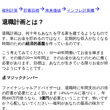
複利計算
貯蓄目標
将来価値
インフレ計算機
退職計画とは？
退職計画は、何十年もあなたを守る家を建てるようなもので
す。単にお金を貯めるのではなく、定期的な収入がなくなる
時期のための
経済的基盤
を作っているのです。
こう考えてみてください：30〜40年間働いてお金を稼ぎま
す。その後の20〜30年間は、そのお金があなたのために働く
必要があります。目標は、あなたが生きている限りお金が持
つようにすることです。
💰 マジックナンバー
ファイナンシャルアドバイザーは、退職時に年間支出の25倍
の貯蓄が必要だとよく言います（4%ルールに基づく）。年
間400万円使うなら、
1億円
が必要ということです。怖いです
か？心配しないでください—複利があなたの最高の味方で
す。