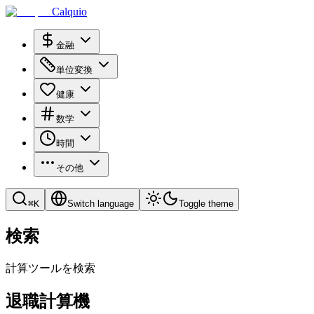
Calquio
金融
単位変換
健康
数学
時間
その他
⌘
K
Switch language
Toggle theme
検索
計算ツールを検索
退職計算機