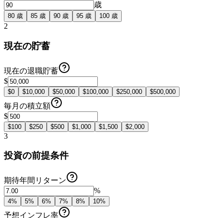
歳
80
歳
85
歳
90
歳
95
歳
100
歳
2
現在の貯蓄
現在の退職貯蓄
$
$
0
$
10,000
$
50,000
$
100,000
$
250,000
$
500,000
毎月の積立額
$
$
100
$
250
$
500
$
1,000
$
1,500
$
2,000
3
投資の前提条件
期待年間リターン
%
4
%
5
%
6
%
7
%
8
%
10
%
予想インフレ率