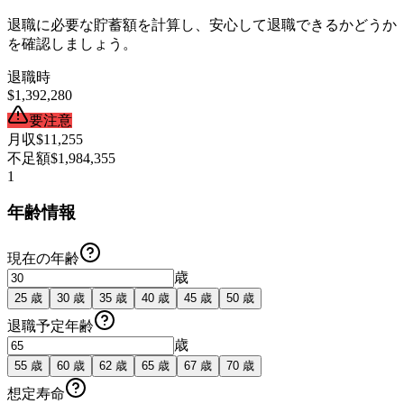
退職に必要な貯蓄額を計算し、安心して退職できるかどうか
を確認しましょう。
退職時
$1,392,280
要注意
月収
$11,255
不足額
$1,984,355
1
年齢情報
現在の年齢
歳
25
歳
30
歳
35
歳
40
歳
45
歳
50
歳
退職予定年齢
歳
55
歳
60
歳
62
歳
65
歳
67
歳
70
歳
想定寿命