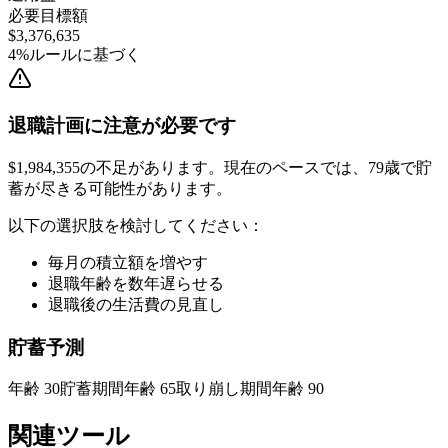
必要目標額
$3,376,635
4%ルールに基づく
退職計画に注意が必要です
$1,984,355の不足があります。現在のペースでは、79歳で貯
蓄が尽きる可能性があります。
以下の選択肢を検討してください：
毎月の積立額を増やす
退職年齢を数年遅らせる
退職後の生活費の見直し
貯蓄予測
年齢
30
貯蓄期間
年齢
65
取り崩し期間
年齢
90
関連ツール