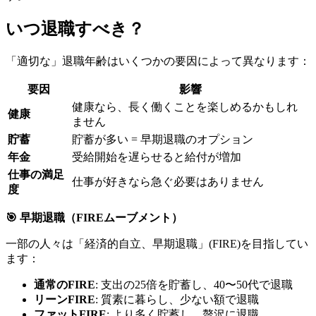
いつ退職すべき？
「適切な」退職年齢はいくつかの要因によって異なります：
要因
影響
健康なら、長く働くことを楽しめるかもしれ
健康
ません
貯蓄
貯蓄が多い = 早期退職のオプション
年金
受給開始を遅らせると給付が増加
仕事の満足
仕事が好きなら急ぐ必要はありません
度
🎯 早期退職（FIREムーブメント）
一部の人々は「経済的自立、早期退職」(FIRE)を目指してい
ます：
通常のFIRE
: 支出の25倍を貯蓄し、40〜50代で退職
リーンFIRE
: 質素に暮らし、少ない額で退職
ファットFIRE
: より多く貯蓄し、贅沢に退職