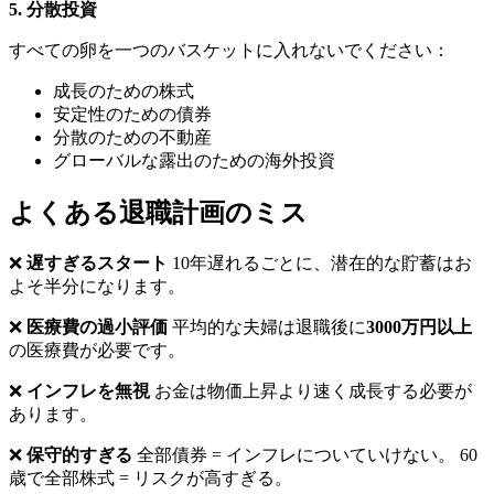
5. 分散投資
すべての卵を一つのバスケットに入れないでください：
成長のための株式
安定性のための債券
分散のための不動産
グローバルな露出のための海外投資
よくある退職計画のミス
❌
遅すぎるスタート
10年遅れるごとに、潜在的な貯蓄はお
よそ半分になります。
❌
医療費の過小評価
平均的な夫婦は退職後に
3000万円以上
の医療費が必要です。
❌
インフレを無視
お金は物価上昇より速く成長する必要が
あります。
❌
保守的すぎる
全部債券 = インフレについていけない。 60
歳で全部株式 = リスクが高すぎる。