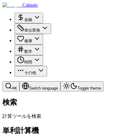
Calquio
金融
単位変換
健康
数学
時間
その他
⌘
K
Switch language
Toggle theme
検索
計算ツールを検索
単利計算機