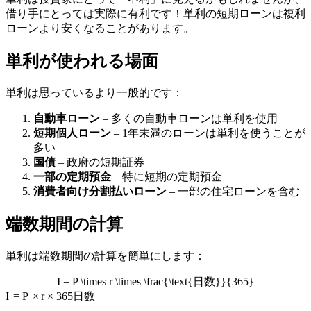
借り手にとっては実際に有利です！単利の短期ローンは複利
ローンより安くなることがあります。
単利が使われる場面
単利は思っているより一般的です：
自動車ローン
– 多くの自動車ローンは単利を使用
短期個人ローン
– 1年未満のローンは単利を使うことが
多い
国債
– 政府の短期証券
一部の定期預金
– 特に短期の定期預金
消費者向け分割払いローン
– 一部の住宅ローンを含む
端数期間の計算
単利は端数期間の計算を簡単にします：
I = P \times r \times \frac{\text{日数}}{365}
I
=
P
×
r
×
365
日数