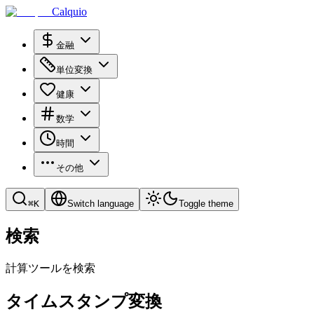
Calquio
金融
単位変換
健康
数学
時間
その他
⌘
K
Switch language
Toggle theme
検索
計算ツールを検索
タイムスタンプ変換