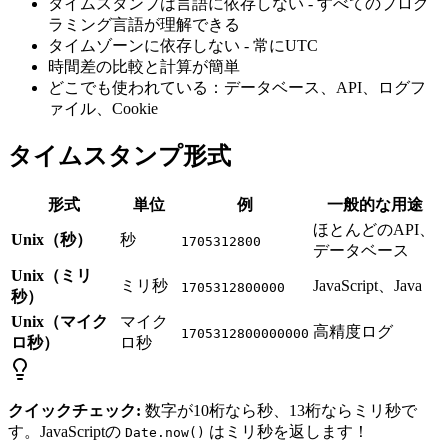
タイムスタンプは言語に依存しない - すべてのプログ
ラミング言語が理解できる
タイムゾーンに依存しない - 常にUTC
時間差の比較と計算が簡単
どこでも使われている：データベース、API、ログフ
ァイル、Cookie
タイムスタンプ形式
形式
単位
例
一般的な用途
ほとんどのAPI、
Unix（秒）
秒
1705312800
データベース
Unix（ミリ
ミリ秒
JavaScript、Java
1705312800000
秒）
Unix（マイク
マイク
高精度ログ
1705312800000000
ロ秒）
ロ秒
クイックチェック:
数字が10桁なら秒、13桁ならミリ秒で
す。JavaScriptの
はミリ秒を返します！
Date.now()