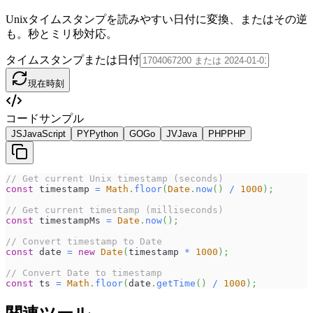
Unixタイムスタンプを読みやすい日付に変換、またはその逆
も。秒とミリ秒対応。
タイムスタンプまたは日付
現在時刻
コードサンプル
JS
JavaScript
PY
Python
GO
Go
JV
Java
PHP
PHP
// Get current Unix timestamp (seconds)
const
 timestamp 
=
Math
.
floor
(
Date
.
now
(
)
/
1000
)
;
// Get current timestamp (milliseconds)
const
 timestampMs 
=
Date
.
now
(
)
;
// Convert timestamp to Date
const
 date 
=
new
Date
(
timestamp 
*
1000
)
;
// Convert Date to timestamp
const
 ts 
=
Math
.
floor
(
date
.
getTime
(
)
/
1000
)
;